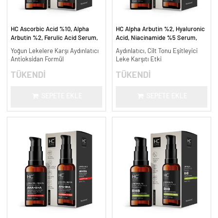
HC Ascorbic Acid %10, Alpha
HC Alpha Arbutin %2, Hyaluronic
Arbutin %2, Ferulic Acid Serum,
Acid, Niacinamide %5 Serum,
Koyu ve Yoğun Leke Karşıtı - 30
Leke Karşıtı ve Aydınlatıcı - 30
Yoğun Lekelere Karşı Aydınlatıcı
Aydınlatıcı, Cilt Tonu Eşitleyici
ml.
ml.
Antioksidan Formül
Leke Karşıtı Etki
TÜKENDİ
TÜKENDİ
SEPETE EKLE
SEPETE EKLE