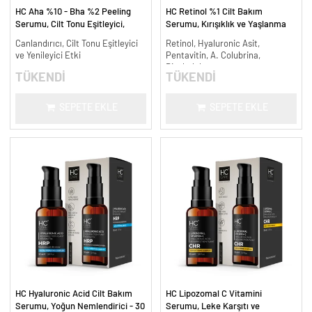
HC Aha %10 - Bha %2 Peeling
HC Retinol %1 Cilt Bakım
Serumu, Cilt Tonu Eşitleyici,
Serumu, Kırışıklık ve Yaşlanma
Canlandırıcı - 30 ml.
Karşıtı - 30 ml.
Canlandırıcı, Cilt Tonu Eşitleyici
Retinol, Hyaluronic Asit,
ve Yenileyici Etki
Pentavitin, A. Colubrina,
Bisabolol
TÜKENDİ
TÜKENDİ
SEPETE EKLE
SEPETE EKLE
HC Hyaluronic Acid Cilt Bakım
HC Lipozomal C Vitamini
Serumu, Yoğun Nemlendirici - 30
Serumu, Leke Karşıtı ve