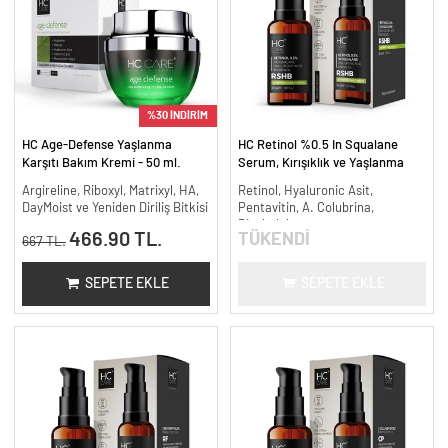
%30 İNDİRİM
HC Age-Defense Yaşlanma
HC Retinol %0.5 In Squalane
Karşıtı Bakım Kremi - 50 ml.
Serum, Kırışıklık ve Yaşlanma
Karşıtı - 30 ml.
Argireline, Riboxyl, Matrixyl, HA,
Retinol, Hyaluronic Asit,
DayMoist ve Yeniden Diriliş Bitkisi
Pentavitin, A. Colubrina,
Bisabolol
466.90 TL.
TÜKENDİ
667 TL.
SEPETE EKLE
SEPETE EKLE