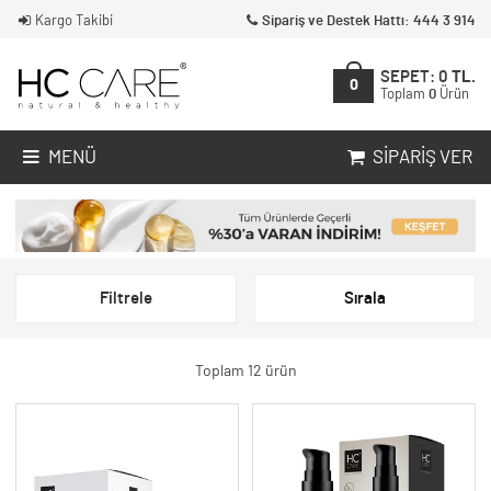
Kargo Takibi
Sipariş ve Destek Hattı: 444 3 914
SEPET:
0
TL.
0
Toplam
0
Ürün
MENÜ
SIPARIŞ VER
Filtrele
Sırala
Toplam 12 ürün