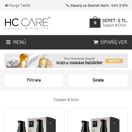
Kargo Takibi
Sipariş ve Destek Hattı: 444 3 914
SEPET:
0
TL.
0
Toplam
0
Ürün
MENÜ
SIPARIŞ VER
Filtrele
Sırala
Toplam 8 ürün