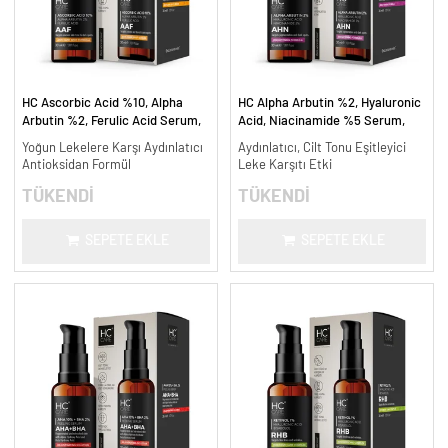
HC Ascorbic Acid %10, Alpha
HC Alpha Arbutin %2, Hyaluronic
Arbutin %2, Ferulic Acid Serum,
Acid, Niacinamide %5 Serum,
Koyu ve Yoğun Leke Karşıtı - 30
Leke Karşıtı ve Aydınlatıcı - 30
Yoğun Lekelere Karşı Aydınlatıcı
Aydınlatıcı, Cilt Tonu Eşitleyici
ml.
ml.
Antioksidan Formül
Leke Karşıtı Etki
TÜKENDİ
TÜKENDİ
SEPETE EKLE
SEPETE EKLE