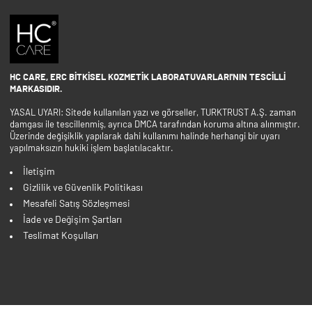
HC CARE, ERC BITKISEL KOZMETIK LABORATUVARLARI'NIN TESCILLI
MARKASIDIR.
YASAL UYARI: Sitede kullanılan yazı ve görseller, TURKTRUST A.Ş. zaman
damgası ile tescillenmiş, ayrıca DMCA tarafından koruma altına alınmıştır.
Üzerinde değişiklik yapılarak dahi kullanımı halinde herhangi bir uyarı
yapılmaksızın hukiki işlem başlatılacaktır.
İletişim
Gizlilik ve Güvenlik Politikası
Mesafeli Satış Sözleşmesi
İade ve Değişim Şartları
Teslimat Koşulları