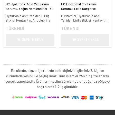
HC Hyaluronic Acid Cilt Bakım
HC Lipozomal C Vitamini
Serumu, Yoğun Nemlendirici - 30
Serumu, Leke Karşıtı ve
ml.
Aydınlatıcı - 30 ml.
Hyaluronic Asit, Yeniden Diriliş
C Vitamini, Hyaluronic Asit,
Bitkisi, Pentavitin, A. Colubrina
Yeniden Diriliş Bitkisi, Pentavitin
TÜKENDİ
TÜKENDİ
SEPETE EKLE
SEPETE EKLE
Bu sitede, alışverişlerinizde belirttiğiniz bilgileriniz 3. kişi ve
kurumlarla kesinlikle paylaşılmaz. Tüm işlemler 256 bit şifrelenerek
gerçekleşmektedir. Ürünlerin teslim süreleri bulunduğunuz bölgeye
bağlı olarak 1-2 iş günüdür.