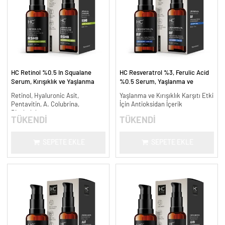
HC Retinol %0.5 In Squalane
HC Resveratrol %3, Ferulic Acid
Serum, Kırışıklık ve Yaşlanma
%0.5 Serum, Yaşlanma ve
Karşıtı - 30 ml.
Kırışıklık Karşıtı - 30 ml.
Retinol, Hyaluronic Asit,
Yaşlanma ve Kırışıklık Karşıtı Etki
Pentavitin, A. Colubrina,
İçin Antioksidan İçerik
Bisabolol
TÜKENDİ
TÜKENDİ
SEPETE EKLE
SEPETE EKLE