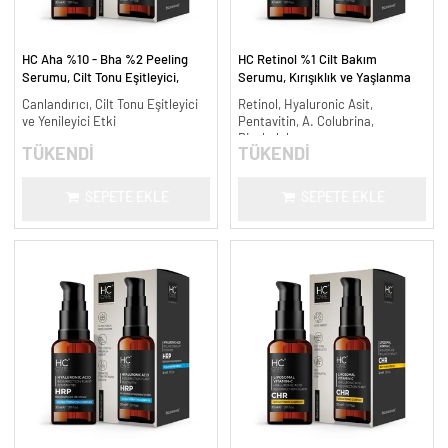
HC Aha %10 - Bha %2 Peeling
HC Retinol %1 Cilt Bakım
Serumu, Cilt Tonu Eşitleyici,
Serumu, Kırışıklık ve Yaşlanma
Canlandırıcı - 30 ml.
Karşıtı - 30 ml.
Canlandırıcı, Cilt Tonu Eşitleyici
Retinol, Hyaluronic Asit,
ve Yenileyici Etki
Pentavitin, A. Colubrina,
Bisabolol
TÜKENDİ
TÜKENDİ
SEPETE EKLE
SEPETE EKLE