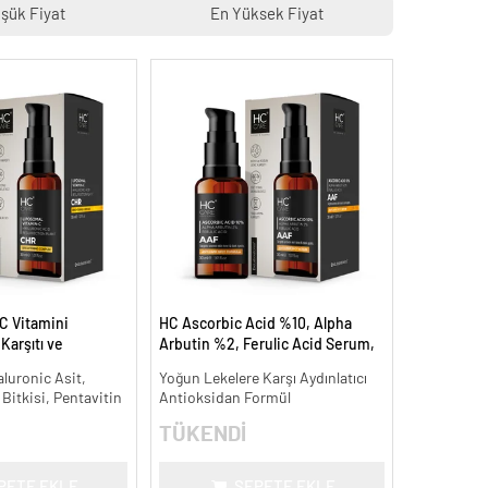
şük Fiyat
En Yüksek Fiyat
C Vitamini
HC Ascorbic Acid %10, Alpha
arşıtı ve
Arbutin %2, Ferulic Acid Serum,
 ml.
Koyu ve Yoğun Leke Karşıtı - 30
aluronic Asit,
Yoğun Lekelere Karşı Aydınlatıcı
ml.
 Bitkisi, Pentavitin
Antioksidan Formül
TÜKENDİ
PETE EKLE
SEPETE EKLE