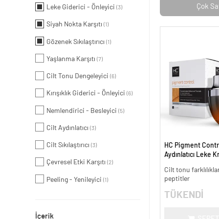
Çok Sa
Leke Giderici - Önleyici
(3)
Siyah Nokta Karşıtı
(1)
Gözenek Sıkılaştırıcı
(1)
Yaşlanma Karşıtı
(7)
Cilt Tonu Dengeleyici
(6)
Kırışıklık Giderici - Önleyici
(6)
Nemlendirici - Besleyici
(5)
Cilt Aydınlatıcı
(3)
Cilt Sıkılaştırıcı
HC Pigment Contro
(3)
Aydınlatıcı Leke K
Çevresel Etki Karşıtı
(2)
Cilt tonu farklılıkl
peptitler
Peeling - Yenileyici
(1)
TÜKENDİ
İçerik
SEPET