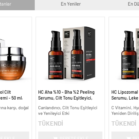
tanlar
En Yeniler
En Dü
l Cilt
HC Aha %10 - Bha %2 Peeling
HC Lipozomal 
remi - 50 ml.
Serumu, Cilt Tonu Eşitleyici,
Serumu, Leke K
Canlandırıcı - 30 ml.
Aydınlatıcı - 30
arına karşı, doğal
Canlandırıcı, Cilt Tonu Eşitleyici
C Vitamini, Hy
ve Yenileyici Etki
Yeniden Diriliş
TÜKENDİ
TÜKENDİ
E EKLE
SEPETE EKLE
SE