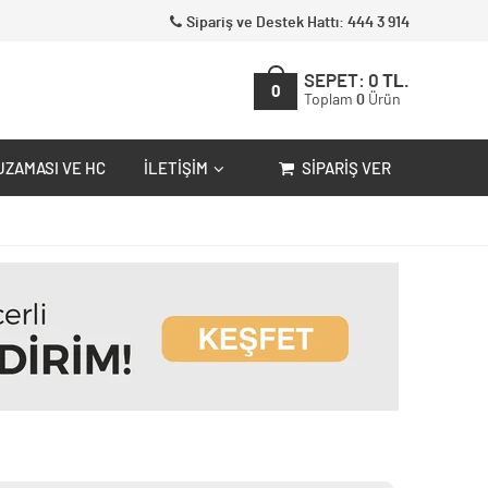
Sipariş ve Destek Hattı: 444 3 914
SEPET:
0
TL.
0
Toplam
0
Ürün
UZAMASI VE HC
İLETIŞIM
SIPARIŞ VER