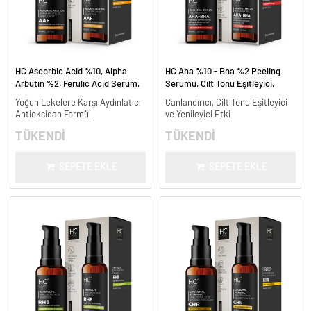
HC Ascorbic Acid %10, Alpha
HC Aha %10 - Bha %2 Peeling
Arbutin %2, Ferulic Acid Serum,
Serumu, Cilt Tonu Eşitleyici,
Koyu ve Yoğun Leke Karşıtı - 30
Canlandırıcı - 30 ml.
Yoğun Lekelere Karşı Aydınlatıcı
Canlandırıcı, Cilt Tonu Eşitleyici
ml.
Antioksidan Formül
ve Yenileyici Etki
TÜKENDİ
TÜKENDİ
SEPETE EKLE
SEPETE EKLE