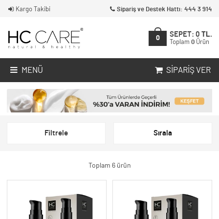
Kargo Takibi
Sipariş ve Destek Hattı: 444 3 914
SEPET:
0
TL.
0
Toplam
0
Ürün
MENÜ
SIPARIŞ VER
Filtrele
Sırala
Toplam 6 ürün