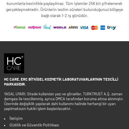
kurumlarla kesinlikle paylaşılmaz. Tüm işlemler 256 bit şifrelenerek
gerçekleşmektedir. Ürünlerin teslim süreleri bulunduğunuz bölgeye
bağlı olarak 1-2 iş günüdür.
HC CARE, ERC BITKISEL KOZMETIK LABORATUVARLARI'NIN TESCILLI
MARKASIDIR.
YASAL UYARI: Sitede kullanılan yazı ve görseller, TURKTRUST A.Ş. zaman
damgası ile tescillenmiş, ayrıca DMCA tarafından koruma altına alınmıştır.
Üzerinde değişiklik yapılarak dahi kullanımı halinde herhangi bir uyarı
yapılmaksızın hukiki işlem başlatılacaktır.
İletişim
Gizlilik ve Güvenlik Politikası