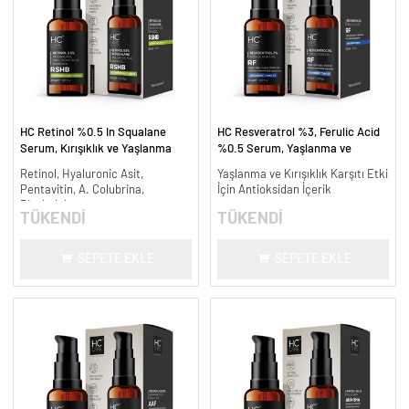
HC Retinol %0.5 In Squalane
HC Resveratrol %3, Ferulic Acid
Serum, Kırışıklık ve Yaşlanma
%0.5 Serum, Yaşlanma ve
Karşıtı - 30 ml.
Kırışıklık Karşıtı - 30 ml.
Retinol, Hyaluronic Asit,
Yaşlanma ve Kırışıklık Karşıtı Etki
Pentavitin, A. Colubrina,
İçin Antioksidan İçerik
Bisabolol
TÜKENDİ
TÜKENDİ
SEPETE EKLE
SEPETE EKLE