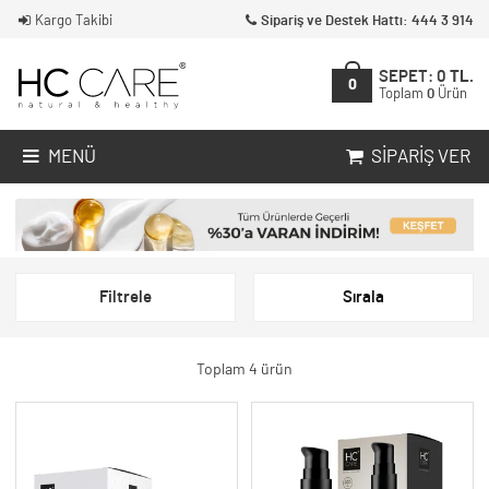
Kargo Takibi
Sipariş ve Destek Hattı: 444 3 914
SEPET:
0
TL.
0
Toplam
0
Ürün
MENÜ
SIPARIŞ VER
Filtrele
Sırala
Toplam 4 ürün