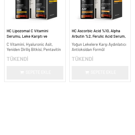
HC Lipozomal C Vitamini
HC Ascorbic Acid %10, Alpha
Serumu, Leke Karşıtı ve
Arbutin %2, Ferulic Acid Serum,
Aydınlatıcı - 30 ml.
Koyu ve Yoğun Leke Karşıtı - 30
C Vitamini, Hyaluronic Asit,
Yoğun Lekelere Karşı Aydınlatıcı
ml.
Yeniden Diriliş Bitkisi, Pentavitin
Antioksidan Formül
TÜKENDİ
TÜKENDİ
SEPETE EKLE
SEPETE EKLE