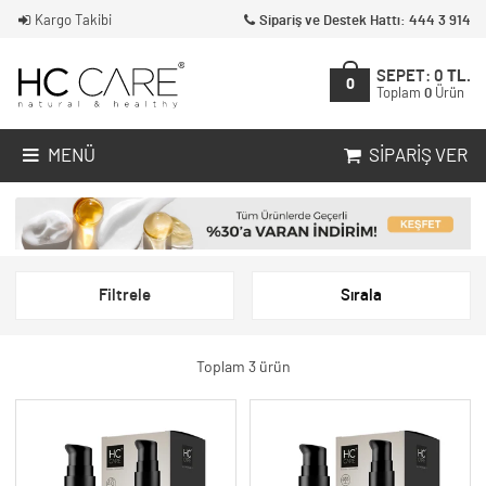
Kargo Takibi
Sipariş ve Destek Hattı: 444 3 914
SEPET:
0
TL.
0
Toplam
0
Ürün
MENÜ
SIPARIŞ VER
Filtrele
Sırala
Toplam 3 ürün