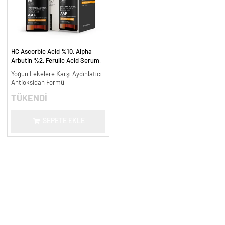
HC Ascorbic Acid %10, Alpha
Arbutin %2, Ferulic Acid Serum,
Koyu ve Yoğun Leke Karşıtı - 30
Yoğun Lekelere Karşı Aydınlatıcı
ml.
Antioksidan Formül
TÜKENDİ
SEPETE EKLE