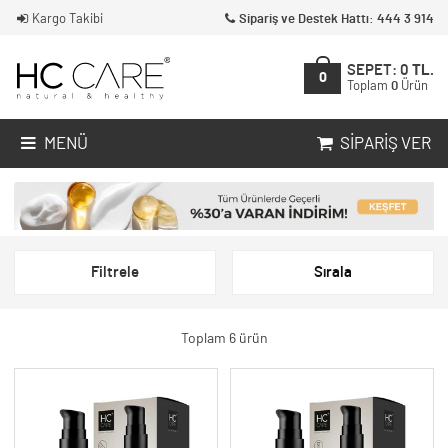
Kargo Takibi
Sipariş ve Destek Hattı: 444 3 914
SEPET:
0
TL.
0
Toplam
0
Ürün
MENÜ
SIPARIŞ VER
Filtrele
Sırala
Toplam 6 ürün