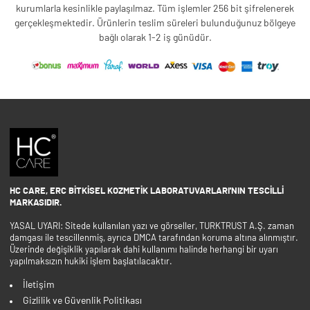
kurumlarla kesinlikle paylaşılmaz. Tüm işlemler 256 bit şifrelenerek
gerçekleşmektedir. Ürünlerin teslim süreleri bulunduğunuz bölgeye
bağlı olarak 1-2 iş günüdür.
HC CARE, ERC BITKISEL KOZMETIK LABORATUVARLARI'NIN TESCILLI
MARKASIDIR.
YASAL UYARI: Sitede kullanılan yazı ve görseller, TURKTRUST A.Ş. zaman
damgası ile tescillenmiş, ayrıca DMCA tarafından koruma altına alınmıştır.
Üzerinde değişiklik yapılarak dahi kullanımı halinde herhangi bir uyarı
yapılmaksızın hukiki işlem başlatılacaktır.
İletişim
Gizlilik ve Güvenlik Politikası