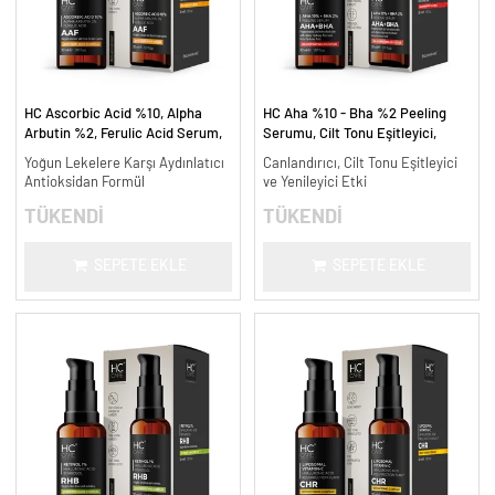
HC Ascorbic Acid %10, Alpha
HC Aha %10 - Bha %2 Peeling
Arbutin %2, Ferulic Acid Serum,
Serumu, Cilt Tonu Eşitleyici,
Koyu ve Yoğun Leke Karşıtı - 30
Canlandırıcı - 30 ml.
Yoğun Lekelere Karşı Aydınlatıcı
Canlandırıcı, Cilt Tonu Eşitleyici
ml.
Antioksidan Formül
ve Yenileyici Etki
TÜKENDİ
TÜKENDİ
SEPETE EKLE
SEPETE EKLE