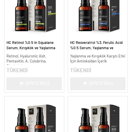
HC Retinol %0.5 In Squalane
HC Resveratrol %3, Ferulic Acid
Serum, Kırışıklık ve Yaşlanma
%0.5 Serum, Yaşlanma ve
Karşıtı - 30 ml.
Kırışıklık Karşıtı - 30 ml.
Retinol, Hyaluronic Asit,
Yaşlanma ve Kırışıklık Karşıtı Etki
Pentavitin, A. Colubrina,
İçin Antioksidan İçerik
Bisabolol
TÜKENDİ
TÜKENDİ
SEPETE EKLE
SEPETE EKLE