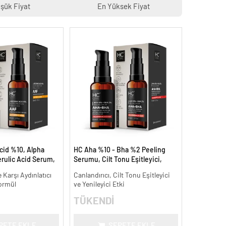
şük Fiyat
En Yüksek Fiyat
cid %10, Alpha
HC Aha %10 - Bha %2 Peeling
rulic Acid Serum,
Serumu, Cilt Tonu Eşitleyici,
Leke Karşıtı - 30
Canlandırıcı - 30 ml.
 Karşı Aydınlatıcı
Canlandırıcı, Cilt Tonu Eşitleyici
ormül
ve Yenileyici Etki
TÜKENDİ
PETE EKLE
SEPETE EKLE