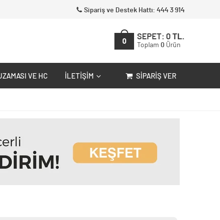
Sipariş ve Destek Hattı: 444 3 914
SEPET:
0
TL.
0
Toplam
0
Ürün
UZAMASI VE HC
İLETIŞIM
SIPARIŞ VER