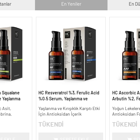
tanlar
En Yeniler
En Dü
n Squalane
HC Resveratrol %3, Ferulic Acid
HC Ascorbic A
ve Yaşlanma
%0.5 Serum, Yaşlanma ve
Arbutin %2, Fe
Kırışıklık Karşıtı - 30 ml.
Koyu ve Yoğun 
 Asit,
Yaşlanma ve Kırışıklık Karşıtı Etki
Yoğun Lekelere
ml.
ubrina,
İçin Antioksidan İçerik
Antioksidan F
TÜKENDİ
TÜKENDİ
E EKLE
SEPETE EKLE
SE