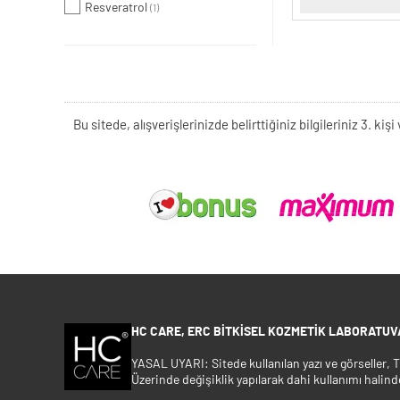
Resveratrol
(1)
Bu sitede, alışverişlerinizde belirttiğiniz bilgileriniz 3. 
HC CARE, ERC BITKISEL KOZMETIK LABORATUVA
YASAL UYARI: Sitede kullanılan yazı ve görseller,
Üzerinde değişiklik yapılarak dahi kullanımı halind