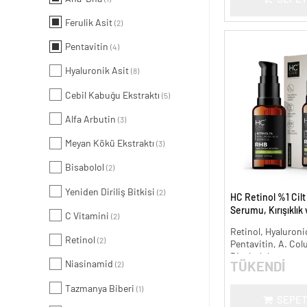
Ferulik Asit
(2)
Pentavitin
(4)
Hyaluronik Asit
(8)
Cebil Kabuğu Ekstraktı
(5)
Alfa Arbutin
(3)
Meyan Kökü Ekstraktı
(3)
Bisabolol
(2)
Yeniden Diriliş Bitkisi
(2)
HC Retinol %1 Cil
Serumu, Kırışıklık
C Vitamini
(2)
Karşıtı - 30 ml.
Retinol, Hyaluronic
Retinol
(2)
Pentavitin, A. Col
Bisabolol
Niasinamid
TÜKENDİ
(2)
Tazmanya Biberi
(1)
SEPET