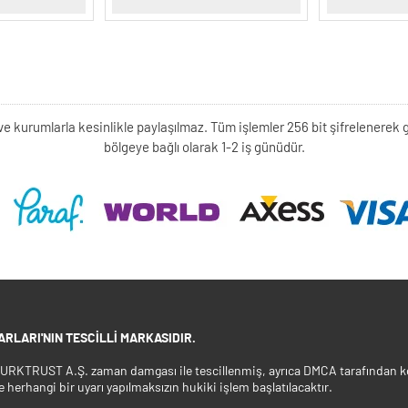
kişi ve kurumlarla kesinlikle paylaşılmaz. Tüm işlemler 256 bit şifrelene
bölgeye bağlı olarak 1-2 iş günüdür.
RLARI'NIN TESCILLI MARKASIDIR.
 TURKTRUST A.Ş. zaman damgası ile tescillenmiş, ayrıca DMCA tarafından ko
e herhangi bir uyarı yapılmaksızın hukiki işlem başlatılacaktır.