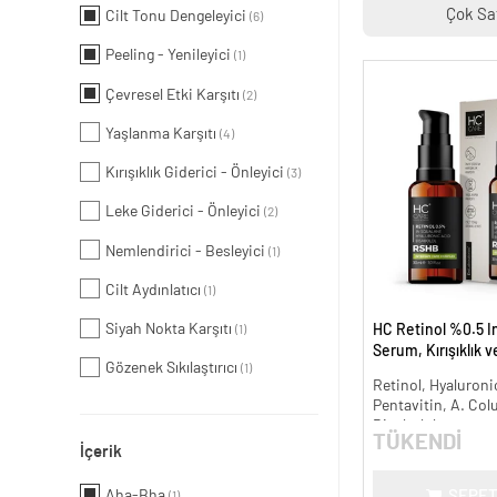
Çok Sa
Cilt Tonu Dengeleyici
(6)
Peeling - Yenileyici
(1)
Çevresel Etki Karşıtı
(2)
Yaşlanma Karşıtı
(4)
Kırışıklık Giderici - Önleyici
(3)
Leke Giderici - Önleyici
(2)
Nemlendirici - Besleyici
(1)
Cilt Aydınlatıcı
(1)
Siyah Nokta Karşıtı
HC Retinol %0.5 I
(1)
Serum, Kırışıklık 
Gözenek Sıkılaştırıcı
(1)
Karşıtı - 30 ml.
Retinol, Hyaluronic
Pentavitin, A. Col
Bisabolol
TÜKENDİ
İçerik
Aha-Bha
SEPET
(1)