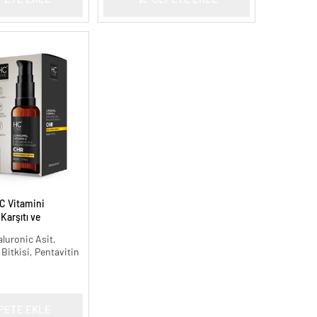
C Vitamini
arşıtı ve
 ml.
aluronic Asit,
 Bitkisi, Pentavitin
PETE EKLE