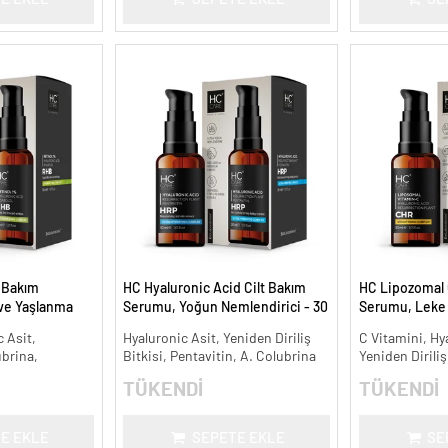
t Bakım
HC Hyaluronic Acid Cilt Bakım
HC Lipozomal 
 ve Yaşlanma
Serumu, Yoğun Nemlendirici - 30
Serumu, Leke K
ml.
Aydınlatıcı - 30
 Asit,
Hyaluronic Asit, Yeniden Diriliş
C Vitamini, Hy
ubrina,
Bitkisi, Pentavitin, A. Colubrina
Yeniden Diriliş
TÜKENDİ
TÜKENDİ
E EKLE
SEPETE EKLE
SE