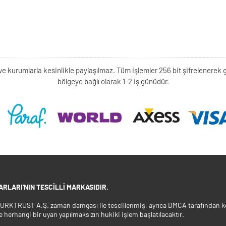
kişi ve kurumlarla kesinlikle paylaşılmaz. Tüm işlemler 256 bit şifrelene
bölgeye bağlı olarak 1-2 iş günüdür.
RLARI'NIN TESCILLI MARKASIDIR.
 TURKTRUST A.Ş. zaman damgası ile tescillenmiş, ayrıca DMCA tarafından ko
e herhangi bir uyarı yapılmaksızın hukiki işlem başlatılacaktır.