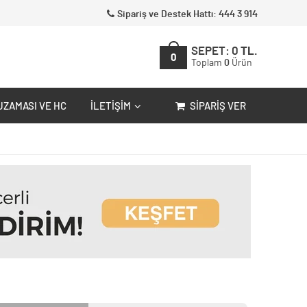
Sipariş ve Destek Hattı: 444 3 914
SEPET:
0
TL.
0
Toplam
0
Ürün
UZAMASI VE HC
İLETIŞIM
SIPARIŞ VER