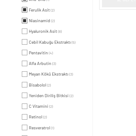
Ferulik Asit
(2)
Niasinamid
(2)
Hyaluronik Asit
(8)
Cebil Kabuğu Ekstraktı
(5)
Pentavitin
(4)
Alfa Arbutin
(3)
Meyan Kökü Ekstraktı
(3)
Bisabolol
(2)
Yeniden Diriliş Bitkisi
(2)
C Vitamini
(2)
Retinol
(2)
Resveratrol
(1)