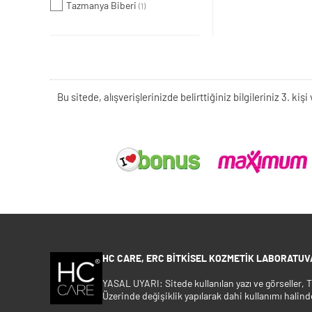
Tazmanya Biberi
(1)
Bu sitede, alışverişlerinizde belirttiğiniz bilgileriniz 3. 
HC CARE, ERC BITKISEL KOZMETIK LABORATUVA
YASAL UYARI: Sitede kullanılan yazı ve görseller,
Üzerinde değişiklik yapılarak dahi kullanımı halind