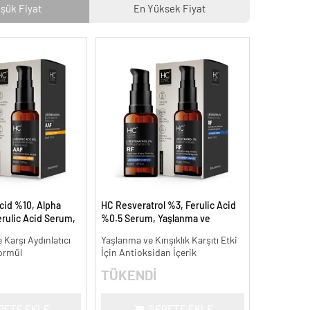
şük Fiyat
En Yüksek Fiyat
cid %10, Alpha
HC Resveratrol %3, Ferulic Acid
rulic Acid Serum,
%0.5 Serum, Yaşlanma ve
Leke Karşıtı - 30
Kırışıklık Karşıtı - 30 ml.
 Karşı Aydınlatıcı
Yaşlanma ve Kırışıklık Karşıtı Etki
ormül
İçin Antioksidan İçerik
TÜKENDİ
PETE EKLE
SEPETE EKLE