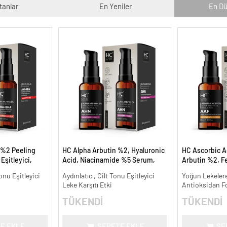
tanlar
En Yeniler
En Dü
 %2 Peeling
HC Alpha Arbutin %2, Hyaluronic
HC Ascorbic A
Eşitleyici,
Acid, Niacinamide %5 Serum,
Arbutin %2, Fe
l.
Leke Karşıtı ve Aydınlatıcı - 30 ml.
Koyu ve Yoğun 
onu Eşitleyici
Aydınlatıcı, Cilt Tonu Eşitleyici
Yoğun Lekelere
ml.
Leke Karşıtı Etki
Antioksidan F
TÜKENDİ
TÜKENDİ
E EKLE
SEPETE EKLE
SE