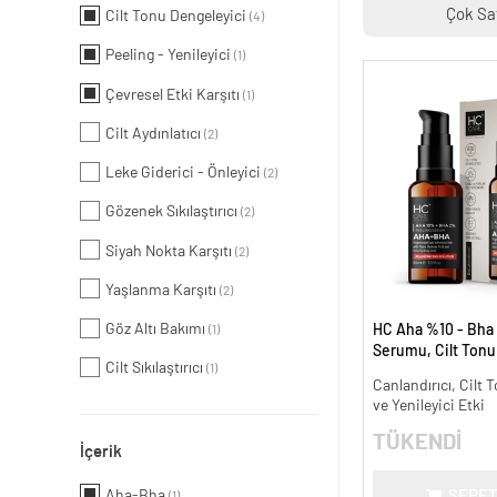
Çok Sa
Cilt Tonu Dengeleyici
(4)
Peeling - Yenileyici
(1)
Çevresel Etki Karşıtı
(1)
Cilt Aydınlatıcı
(2)
Leke Giderici - Önleyici
(2)
Gözenek Sıkılaştırıcı
(2)
Siyah Nokta Karşıtı
(2)
Yaşlanma Karşıtı
(2)
Göz Altı Bakımı
HC Aha %10 - Bha
(1)
Serumu, Cilt Tonu 
Cilt Sıkılaştırıcı
(1)
Canlandırıcı - 30 m
Canlandırıcı, Cilt T
ve Yenileyici Etki
TÜKENDİ
İçerik
Aha-Bha
SEPET
(1)