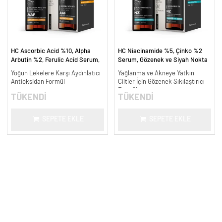
HC Ascorbic Acid %10, Alpha
HC Niacinamide %5, Çinko %2
Arbutin %2, Ferulic Acid Serum,
Serum, Gözenek ve Siyah Nokta
Koyu ve Yoğun Leke Karşıtı - 30
Oluşumunu Gidermeye Yardımcı -
Yoğun Lekelere Karşı Aydınlatıcı
Yağlanma ve Akneye Yatkın
ml.
30 ml.
Antioksidan Formül
Ciltler İçin Gözenek Sıkılaştırıcı
Formül
TÜKENDİ
TÜKENDİ
SEPETE EKLE
SEPETE EKLE