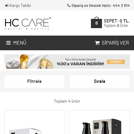
Kargo Takibi
Sipariş ve Destek Hattı: 444 3 914
SEPET:
0
TL.
0
Toplam
0
Ürün
MENÜ
SIPARIŞ VER
Filtrele
Sırala
Toplam 4 ürün