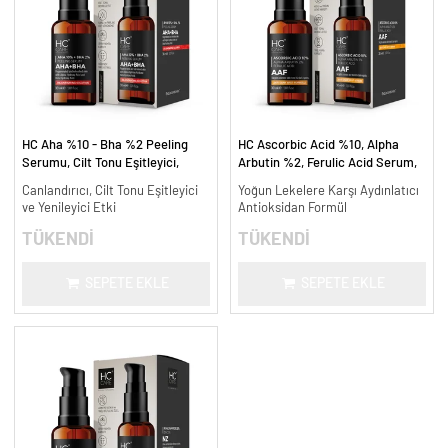
HC Aha %10 - Bha %2 Peeling
HC Ascorbic Acid %10, Alpha
Serumu, Cilt Tonu Eşitleyici,
Arbutin %2, Ferulic Acid Serum,
Canlandırıcı - 30 ml.
Koyu ve Yoğun Leke Karşıtı - 30
Canlandırıcı, Cilt Tonu Eşitleyici
Yoğun Lekelere Karşı Aydınlatıcı
ml.
ve Yenileyici Etki
Antioksidan Formül
TÜKENDİ
TÜKENDİ
SEPETE EKLE
SEPETE EKLE