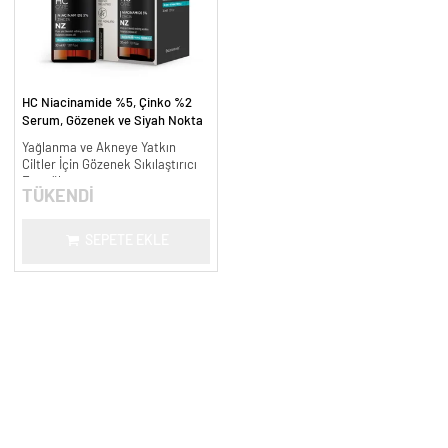
HC Niacinamide %5, Çinko %2
Serum, Gözenek ve Siyah Nokta
Oluşumunu Gidermeye Yardımcı -
Yağlanma ve Akneye Yatkın
30 ml.
Ciltler İçin Gözenek Sıkılaştırıcı
Formül
TÜKENDİ
SEPETE EKLE