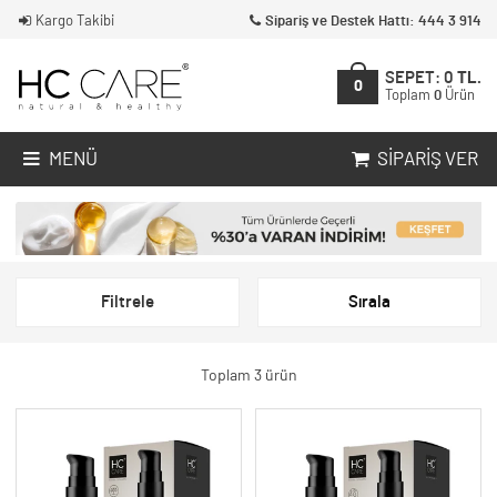
Kargo Takibi
Sipariş ve Destek Hattı: 444 3 914
SEPET:
0
TL.
0
Toplam
0
Ürün
MENÜ
SIPARIŞ VER
Filtrele
Sırala
Toplam 3 ürün