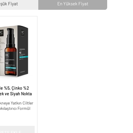
şük Fiyat
En Yüksek Fiyat
de %5, Çinko %2
k ve Siyah Nokta
dermeye Yardımcı
neye Yatkın Ciltler
kılaştırıcı Formül
PETE EKLE