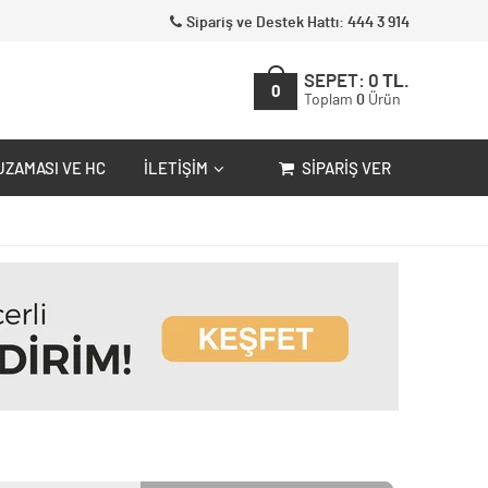
Sipariş ve Destek Hattı: 444 3 914
SEPET:
0
TL.
0
Toplam
0
Ürün
UZAMASI VE HC
İLETIŞIM
SIPARIŞ VER