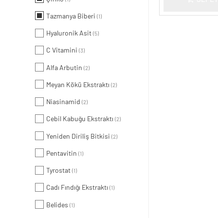
Tazmanya Biberi
(1)
Hyaluronik Asit
(5)
C Vitamini
(3)
Alfa Arbutin
(2)
Meyan Kökü Ekstraktı
(2)
Niasinamid
(2)
Cebil Kabuğu Ekstraktı
(2)
Yeniden Diriliş Bitkisi
(2)
Pentavitin
(1)
Tyrostat
(1)
Cadı Fındığı Ekstraktı
(1)
Belides
(1)