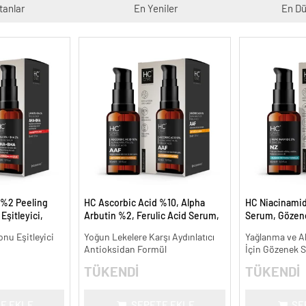
tanlar
En Yeniler
En Dü
 %2 Peeling
HC Ascorbic Acid %10, Alpha
HC Niacinami
Eşitleyici,
Arbutin %2, Ferulic Acid Serum,
Serum, Gözene
l.
Koyu ve Yoğun Leke Karşıtı - 30
Oluşumunu Gi
onu Eşitleyici
Yoğun Lekelere Karşı Aydınlatıcı
Yağlanma ve Ak
ml.
- 30 ml.
Antioksidan Formül
İçin Gözenek Sı
TÜKENDİ
TÜKENDİ
E EKLE
SEPETE EKLE
SE