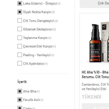
Çok Sa
Leke Giderici - Önleyici
(1)
Siyah Nokta Karşıtı
(2)
Cilt Tonu Dengeleyici
(3)
Gözenek Sıkılaştırıcı
(2)
Yaşlanma Karşıtı
(2)
Çevresel Etki Karşıtı
(1)
Peeling - Yenileyici
(1)
Cilt Aydınlatıcı
(1)
HC Aha %10 - Bha
Serumu, Cilt Tonu 
İçerik
Canlandırıcı - 30 m
Canlandırıcı, Cilt T
ve Yenileyici Etki
Aha-Bha
(1)
TÜKENDİ
Ferulik Asit
(1)
Çinko
SEPET
(1)