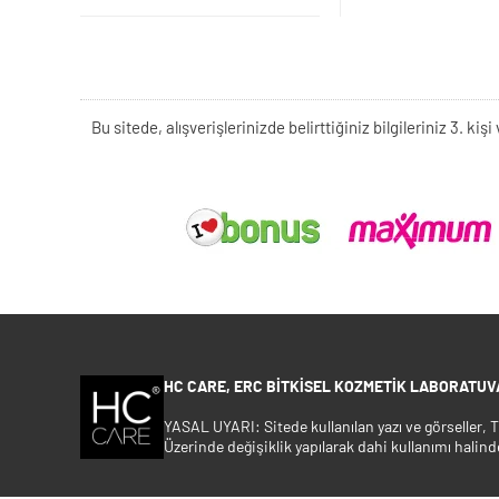
Bu sitede, alışverişlerinizde belirttiğiniz bilgileriniz 3. 
HC CARE, ERC BITKISEL KOZMETIK LABORATUVA
YASAL UYARI: Sitede kullanılan yazı ve görseller,
Üzerinde değişiklik yapılarak dahi kullanımı halind