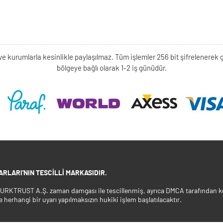
kişi ve kurumlarla kesinlikle paylaşılmaz. Tüm işlemler 256 bit şifrelene
bölgeye bağlı olarak 1-2 iş günüdür.
RLARI'NIN TESCILLI MARKASIDIR.
 TURKTRUST A.Ş. zaman damgası ile tescillenmiş, ayrıca DMCA tarafından ko
e herhangi bir uyarı yapılmaksızın hukiki işlem başlatılacaktır.