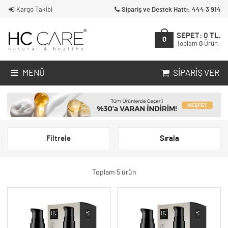
Kargo Takibi
Sipariş ve Destek Hattı: 444 3 914
SEPET:
0
TL.
0
Toplam
0
Ürün
MENÜ
SIPARIŞ VER
Filtrele
Sırala
Toplam 5 ürün