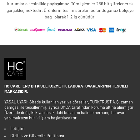
kurumlarla kesinlikle paylaşılmaz. Tüm işlemler 256 bit şifrelenerek
gerçekleşmektedir. Ürünlerin teslim süreleri bulunduğunuz bölgeye
bağlı olarak 1-2 iş günüdür.
HC CARE, ERC BITKISEL KOZMETIK LABORATUVARLARI'NIN TESCILLI
MARKASIDIR.
YASAL UYARI: Sitede kullanılan yazı ve görseller, TURKTRUST A.Ş. zaman
damgası ile tescillenmiş, ayrıca DMCA tarafından koruma altına alınmıştır.
Üzerinde değişiklik yapılarak dahi kullanımı halinde herhangi bir uyarı
yapılmaksızın hukiki işlem başlatılacaktır.
İletişim
Gizlilik ve Güvenlik Politikası