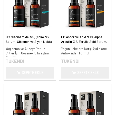
HC Niacinamide %5, Çinko %2
HC Ascorbic Acid %10, Alpha
Serum, Gözenek ve Siyah Nokta
Arbutin %2, Ferulic Acid Serum,
Oluşumunu Gidermeye Yardımcı -
Koyu ve Yoğun Leke Karşıtı - 30
Yağlanma ve Akneye Yatkın
Yoğun Lekelere Karşı Aydınlatıcı
30 ml.
ml.
Ciltler İçin Gözenek Sıkılaştırıcı
Antioksidan Formül
Formül
TÜKENDİ
TÜKENDİ
SEPETE EKLE
SEPETE EKLE