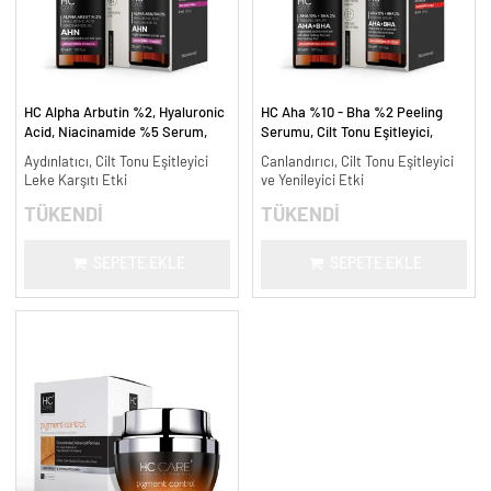
HC Alpha Arbutin %2, Hyaluronic
HC Aha %10 - Bha %2 Peeling
Acid, Niacinamide %5 Serum,
Serumu, Cilt Tonu Eşitleyici,
Leke Karşıtı ve Aydınlatıcı - 30
Canlandırıcı - 30 ml.
Aydınlatıcı, Cilt Tonu Eşitleyici
Canlandırıcı, Cilt Tonu Eşitleyici
ml.
Leke Karşıtı Etki
ve Yenileyici Etki
TÜKENDİ
TÜKENDİ
SEPETE EKLE
SEPETE EKLE