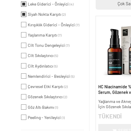
Çok Sa
Leke Giderici - Önleyici
(4)
Siyah Nokta Karşıtı
(2)
Kırışıklık Giderici - Önleyici
(7)
Yaşlanma Karşıtı
(7)
Cilt Tonu Dengeleyici
(7)
Cilt Sıkılaştırıcı
(5)
Cilt Aydınlatıcı
(5)
Nemlendirici - Besleyici
(5)
Çevresel Etki Karşıtı
HC Niacinamide %
(2)
Serum, Gözenek v
Gözenek Sıkılaştırıcı
(2)
Oluşumunu Gider
Yağlanma ve Akneye
- 30 ml.
İçin Gözenek Sıkıla
Göz Altı Bakımı
(1)
TÜKENDİ
Peeling - Yenileyici
(1)
SEPET