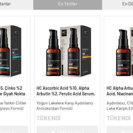
tanlar
En Yeniler
En Dü
5, Çinko %2
HC Ascorbic Acid %10, Alpha
HC Alpha Arbu
e Siyah Nokta
Arbutin %2, Ferulic Acid Serum,
Acid, Niacina
meye Yardımcı
Koyu ve Yoğun Leke Karşıtı - 30
Leke Karşıtı ve
 Yatkın Ciltler
Yoğun Lekelere Karşı Aydınlatıcı
Aydınlatıcı, Cil
ml.
ştırıcı Formül
Antioksidan Formül
Leke Karşıtı Et
TÜKENDİ
TÜKENDİ
E EKLE
SEPETE EKLE
SE