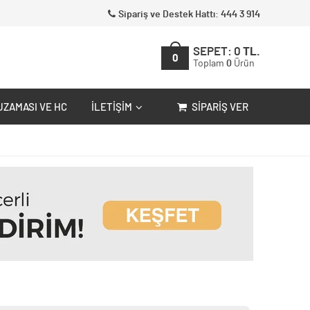
Sipariş ve Destek Hattı: 444 3 914
SEPET:
0
TL.
0
Toplam
0
Ürün
UZAMASI VE HC
İLETIŞIM
SIPARIŞ VER