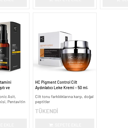
tamini
HC Pigment Control Cilt
ıtı ve
Aydınlatıcı Leke Kremi - 50 ml.
onic Asit,
Cilt tonu farklılıklarına karşı, doğal
kisi, Pentavitin
peptitler
TÜKENDİ
E EKLE
SEPETE EKLE