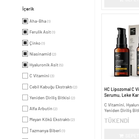
İçerik
Aha-Bha
(1)
Ferulik Asit
(1)
Çinko
(1)
Niasinamid
(2)
Hyaluronik Asit
(5)
C Vitamini
(3)
Cebil Kabuğu Ekstraktı
(2)
HC Lipozomal C Vi
Serumu, Leke Karş
Yeniden Diriliş Bitkisi
(2)
Aydınlatıcı - 30 ml.
C Vitamini, Hyalur
Alfa Arbutin
(2)
Yeniden Diriliş Bit
Meyan Kökü Ekstraktı
TÜKENDİ
(2)
Tazmanya Biberi
(1)
SEPET