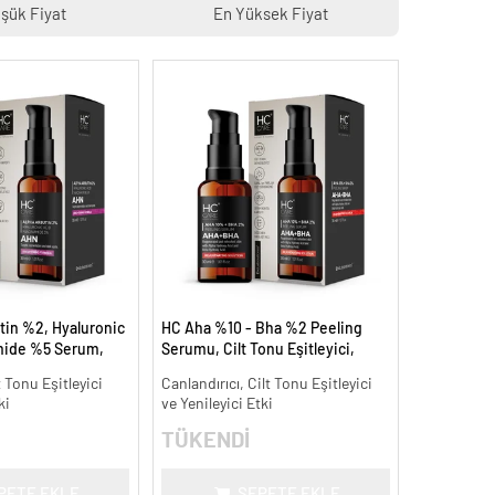
şük Fiyat
En Yüksek Fiyat
tin %2, Hyaluronic
HC Aha %10 - Bha %2 Peeling
mide %5 Serum,
Serumu, Cilt Tonu Eşitleyici,
 Aydınlatıcı - 30 ml.
Canlandırıcı - 30 ml.
t Tonu Eşitleyici
Canlandırıcı, Cilt Tonu Eşitleyici
ki
ve Yenileyici Etki
TÜKENDİ
PETE EKLE
SEPETE EKLE