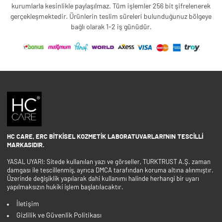
kurumlarla kesinlikle paylaşılmaz. Tüm işlemler 256 bit şifrelenerek
gerçekleşmektedir. Ürünlerin teslim süreleri bulunduğunuz bölgeye
bağlı olarak 1-2 iş günüdür.
HC CARE, ERC BITKISEL KOZMETIK LABORATUVARLARI'NIN TESCILLI
MARKASIDIR.
YASAL UYARI: Sitede kullanılan yazı ve görseller, TURKTRUST A.Ş. zaman
damgası ile tescillenmiş, ayrıca DMCA tarafından koruma altına alınmıştır.
Üzerinde değişiklik yapılarak dahi kullanımı halinde herhangi bir uyarı
yapılmaksızın hukiki işlem başlatılacaktır.
İletişim
Gizlilik ve Güvenlik Politikası