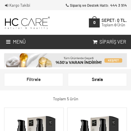
Kargo Takibi
Sipariş ve Destek Hattı: 444 3 914
SEPET:
0
TL.
0
Toplam
0
Ürün
MENÜ
SIPARIŞ VER
Filtrele
Sırala
Toplam 5 ürün