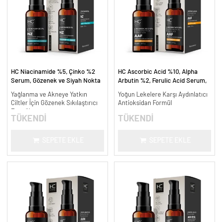
HC Niacinamide %5, Çinko %2
HC Ascorbic Acid %10, Alpha
Serum, Gözenek ve Siyah Nokta
Arbutin %2, Ferulic Acid Serum,
Oluşumunu Gidermeye Yardımcı -
Koyu ve Yoğun Leke Karşıtı - 30
Yağlanma ve Akneye Yatkın
Yoğun Lekelere Karşı Aydınlatıcı
30 ml.
ml.
Ciltler İçin Gözenek Sıkılaştırıcı
Antioksidan Formül
Formül
TÜKENDİ
TÜKENDİ
SEPETE EKLE
SEPETE EKLE