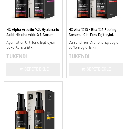
HC Alpha Arbutin %2, Hyaluronic
HC Aha %10 - Bha %2 Peeling
Acid, Niacinamide %5 Serum,
Serumu, Cilt Tonu Eşitleyici,
Leke Karşıtı ve Aydınlatıcı - 30
Canlandırıcı - 30 ml.
Aydınlatıcı, Cilt Tonu Eşitleyici
Canlandırıcı, Cilt Tonu Eşitleyici
ml.
Leke Karşıtı Etki
ve Yenileyici Etki
TÜKENDİ
TÜKENDİ
SEPETE EKLE
SEPETE EKLE