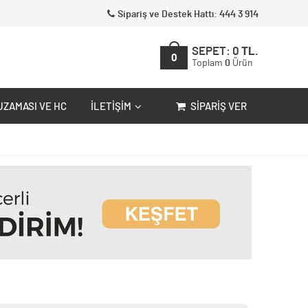
Sipariş ve Destek Hattı: 444 3 914
SEPET:
0
TL.
0
Toplam
0
Ürün
UZAMASI VE HC
İLETIŞIM
SIPARIŞ VER