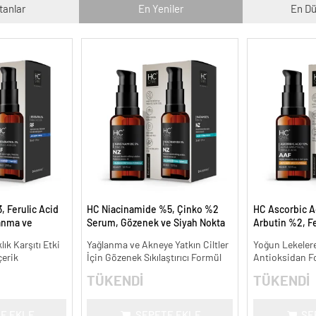
tanlar
En Yeniler
En Dü
, Ferulic Acid
HC Niacinamide %5, Çinko %2
HC Ascorbic A
anma ve
Serum, Gözenek ve Siyah Nokta
Arbutin %2, Fe
30 ml.
Oluşumunu Gidermeye Yardımcı
Koyu ve Yoğun 
lık Karşıtı Etki
Yağlanma ve Akneye Yatkın Ciltler
Yoğun Lekelere
- 30 ml.
ml.
çerik
İçin Gözenek Sıkılaştırıcı Formül
Antioksidan F
TÜKENDİ
TÜKENDİ
E EKLE
SEPETE EKLE
SE