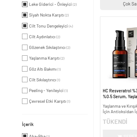
Çok Sa
Leke Giderici - Önleyici
(2)
Siyah Nokta Karşıtı
(2)
Cilt Tonu Dengeleyici
(4)
Cilt Aydınlatıcı
(2)
Gözenek Sıkılaştırıcı
(2)
Yaşlanma Karşıtı
(2)
Göz Altı Bakımı
(1)
Cilt Sıkılaştırıcı
(1)
Peeling - Yenileyici
HC Resveratrol %3
(1)
%0.5 Serum, Yaşl
Çevresel Etki Karşıtı
(1)
Kırışıklık Karşıtı - 
Yaşlanma ve Kırışık
İçin Antioksidan İ
TÜKENDİ
İçerik
Aha-Bha
SEPET
(1)