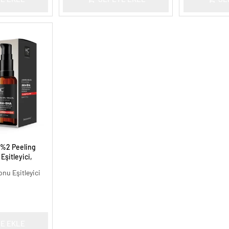
 %2 Peeling
Eşitleyici,
l.
onu Eşitleyici
E EKLE