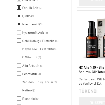
Ferulik Asit
(2)
Çinko
(1)
Niasinamid
(3)
Hyaluronik Asit
(8)
Cebil Kabuğu Ekstraktı
(4)
Meyan Kökü Ekstraktı
(3)
C Vitamini
(3)
Alfa Arbutin
(3)
HC Aha %10 - Bha
Serumu, Cilt Tonu 
Pentavitin
(3)
Canlandırıcı - 30 m
Canlandırıcı, Cilt T
Yeniden Diriliş Bitkisi
(2)
ve Yenileyici Etki
Retinol
TÜKENDİ
(2)
Bisabolol
(2)
SEPET