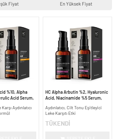
şük Fiyat
En Yüksek Fiyat
cid %10, Alpha
HC Alpha Arbutin %2, Hyaluronic
rulic Acid Serum,
Acid, Niacinamide %5 Serum,
Leke Karşıtı - 30
Leke Karşıtı ve Aydınlatıcı - 30 ml.
 Karşı Aydınlatıcı
Aydınlatıcı, Cilt Tonu Eşitleyici
ormül
Leke Karşıtı Etki
TÜKENDİ
PETE EKLE
SEPETE EKLE