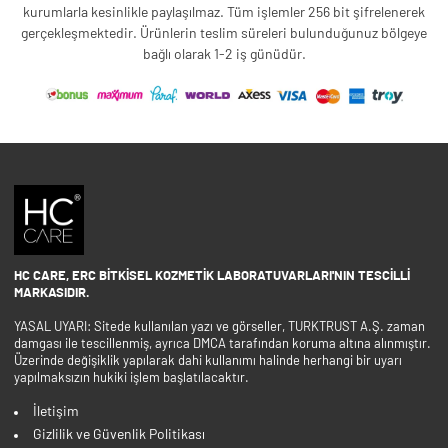
kurumlarla kesinlikle paylaşılmaz. Tüm işlemler 256 bit şifrelenerek
gerçekleşmektedir. Ürünlerin teslim süreleri bulunduğunuz bölgeye
bağlı olarak 1-2 iş günüdür.
HC CARE, ERC BITKISEL KOZMETIK LABORATUVARLARI'NIN TESCILLI
MARKASIDIR.
YASAL UYARI: Sitede kullanılan yazı ve görseller, TURKTRUST A.Ş. zaman
damgası ile tescillenmiş, ayrıca DMCA tarafından koruma altına alınmıştır.
Üzerinde değişiklik yapılarak dahi kullanımı halinde herhangi bir uyarı
yapılmaksızın hukiki işlem başlatılacaktır.
İletişim
Gizlilik ve Güvenlik Politikası