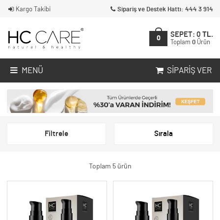
Kargo Takibi
Sipariş ve Destek Hattı: 444 3 914
SEPET:
0
TL.
0
Toplam
0
Ürün
MENÜ
SIPARIŞ VER
Filtrele
Sırala
Toplam 5 ürün