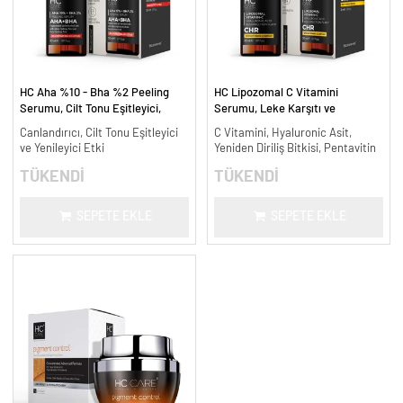
HC Aha %10 - Bha %2 Peeling
HC Lipozomal C Vitamini
Serumu, Cilt Tonu Eşitleyici,
Serumu, Leke Karşıtı ve
Canlandırıcı - 30 ml.
Aydınlatıcı - 30 ml.
Canlandırıcı, Cilt Tonu Eşitleyici
C Vitamini, Hyaluronic Asit,
ve Yenileyici Etki
Yeniden Diriliş Bitkisi, Pentavitin
TÜKENDİ
TÜKENDİ
SEPETE EKLE
SEPETE EKLE