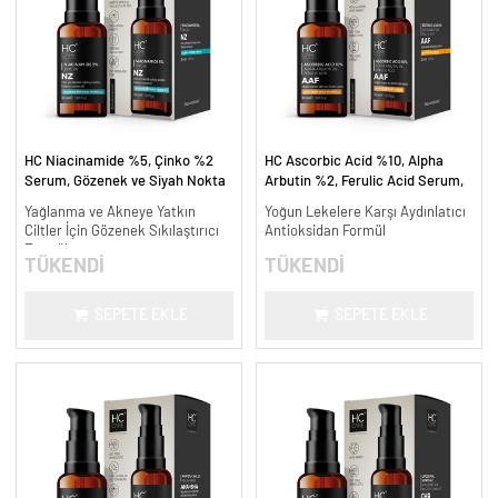
HC Niacinamide %5, Çinko %2
HC Ascorbic Acid %10, Alpha
Serum, Gözenek ve Siyah Nokta
Arbutin %2, Ferulic Acid Serum,
Oluşumunu Gidermeye Yardımcı -
Koyu ve Yoğun Leke Karşıtı - 30
Yağlanma ve Akneye Yatkın
Yoğun Lekelere Karşı Aydınlatıcı
30 ml.
ml.
Ciltler İçin Gözenek Sıkılaştırıcı
Antioksidan Formül
Formül
TÜKENDİ
TÜKENDİ
SEPETE EKLE
SEPETE EKLE