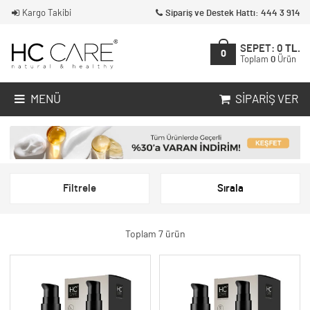
Kargo Takibi
Sipariş ve Destek Hattı: 444 3 914
SEPET:
0
TL.
0
Toplam
0
Ürün
MENÜ
SIPARIŞ VER
Filtrele
Sırala
Toplam 7 ürün