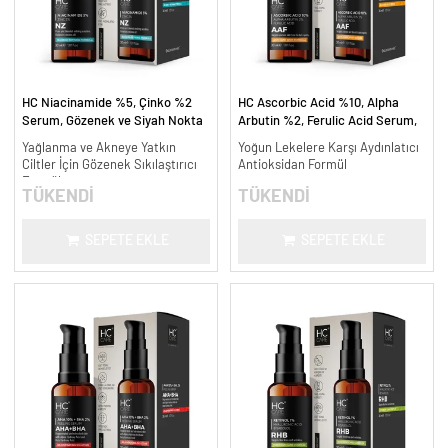
HC Niacinamide %5, Çinko %2
HC Ascorbic Acid %10, Alpha
Serum, Gözenek ve Siyah Nokta
Arbutin %2, Ferulic Acid Serum,
Oluşumunu Gidermeye Yardımcı -
Koyu ve Yoğun Leke Karşıtı - 30
Yağlanma ve Akneye Yatkın
Yoğun Lekelere Karşı Aydınlatıcı
30 ml.
ml.
Ciltler İçin Gözenek Sıkılaştırıcı
Antioksidan Formül
Formül
TÜKENDİ
TÜKENDİ
SEPETE EKLE
SEPETE EKLE