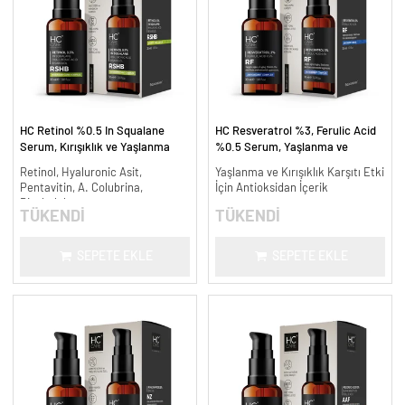
HC Retinol %0.5 In Squalane
HC Resveratrol %3, Ferulic Acid
Serum, Kırışıklık ve Yaşlanma
%0.5 Serum, Yaşlanma ve
Karşıtı - 30 ml.
Kırışıklık Karşıtı - 30 ml.
Retinol, Hyaluronic Asit,
Yaşlanma ve Kırışıklık Karşıtı Etki
Pentavitin, A. Colubrina,
İçin Antioksidan İçerik
Bisabolol
TÜKENDİ
TÜKENDİ
SEPETE EKLE
SEPETE EKLE