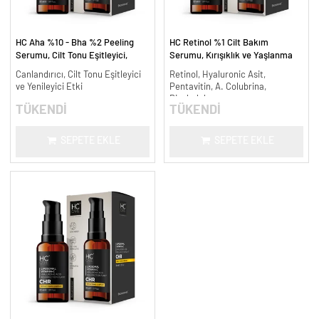
HC Aha %10 - Bha %2 Peeling
HC Retinol %1 Cilt Bakım
Serumu, Cilt Tonu Eşitleyici,
Serumu, Kırışıklık ve Yaşlanma
Canlandırıcı - 30 ml.
Karşıtı - 30 ml.
Canlandırıcı, Cilt Tonu Eşitleyici
Retinol, Hyaluronic Asit,
ve Yenileyici Etki
Pentavitin, A. Colubrina,
Bisabolol
TÜKENDİ
TÜKENDİ
SEPETE EKLE
SEPETE EKLE