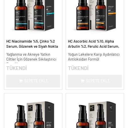
HC Niacinamide %5, Çinko %2
HC Ascorbic Acid %10, Alpha
Serum, Gözenek ve Siyah Nokta
Arbutin %2, Ferulic Acid Serum,
Oluşumunu Gidermeye Yardımcı -
Koyu ve Yoğun Leke Karşıtı - 30
Yağlanma ve Akneye Yatkın
Yoğun Lekelere Karşı Aydınlatıcı
30 ml.
ml.
Ciltler İçin Gözenek Sıkılaştırıcı
Antioksidan Formül
Formül
TÜKENDİ
TÜKENDİ
SEPETE EKLE
SEPETE EKLE