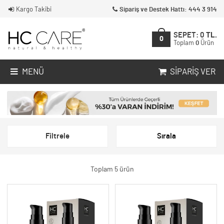
Kargo Takibi
Sipariş ve Destek Hattı: 444 3 914
SEPET:
0
TL.
0
Toplam
0
Ürün
MENÜ
SIPARIŞ VER
Filtrele
Sırala
Toplam 5 ürün