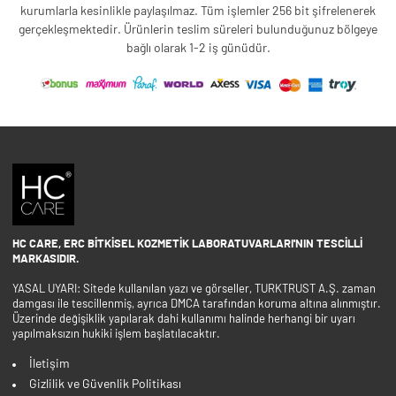
kurumlarla kesinlikle paylaşılmaz. Tüm işlemler 256 bit şifrelenerek
gerçekleşmektedir. Ürünlerin teslim süreleri bulunduğunuz bölgeye
bağlı olarak 1-2 iş günüdür.
HC CARE, ERC BITKISEL KOZMETIK LABORATUVARLARI'NIN TESCILLI
MARKASIDIR.
YASAL UYARI: Sitede kullanılan yazı ve görseller, TURKTRUST A.Ş. zaman
damgası ile tescillenmiş, ayrıca DMCA tarafından koruma altına alınmıştır.
Üzerinde değişiklik yapılarak dahi kullanımı halinde herhangi bir uyarı
yapılmaksızın hukiki işlem başlatılacaktır.
İletişim
Gizlilik ve Güvenlik Politikası