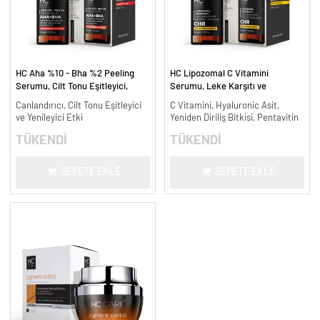
HC Aha %10 - Bha %2 Peeling
HC Lipozomal C Vitamini
Serumu, Cilt Tonu Eşitleyici,
Serumu, Leke Karşıtı ve
Canlandırıcı - 30 ml.
Aydınlatıcı - 30 ml.
Canlandırıcı, Cilt Tonu Eşitleyici
C Vitamini, Hyaluronic Asit,
ve Yenileyici Etki
Yeniden Diriliş Bitkisi, Pentavitin
TÜKENDİ
TÜKENDİ
SEPETE EKLE
SEPETE EKLE