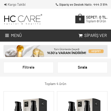
Kargo Takibi
Sipariş ve Destek Hattı: 444 3 914
SEPET:
0
TL.
0
Toplam
0
Ürün
MENÜ
SIPARIŞ VER
Filtrele
Sırala
Toplam 4 ürün