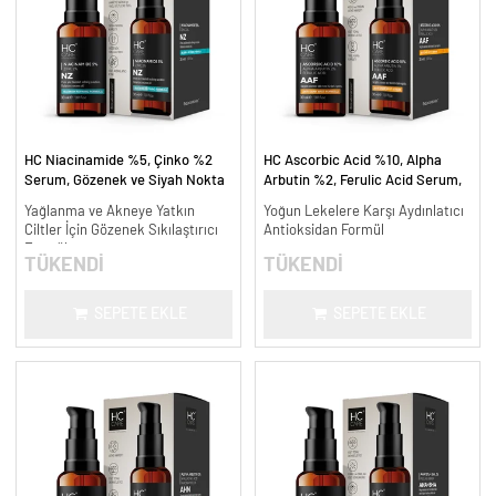
HC Niacinamide %5, Çinko %2
HC Ascorbic Acid %10, Alpha
Serum, Gözenek ve Siyah Nokta
Arbutin %2, Ferulic Acid Serum,
Oluşumunu Gidermeye Yardımcı -
Koyu ve Yoğun Leke Karşıtı - 30
Yağlanma ve Akneye Yatkın
Yoğun Lekelere Karşı Aydınlatıcı
30 ml.
ml.
Ciltler İçin Gözenek Sıkılaştırıcı
Antioksidan Formül
Formül
TÜKENDİ
TÜKENDİ
SEPETE EKLE
SEPETE EKLE