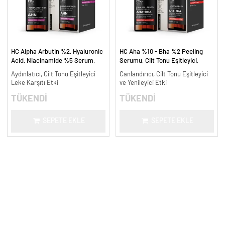
HC Alpha Arbutin %2, Hyaluronic
HC Aha %10 - Bha %2 Peeling
Acid, Niacinamide %5 Serum,
Serumu, Cilt Tonu Eşitleyici,
Leke Karşıtı ve Aydınlatıcı - 30
Canlandırıcı - 30 ml.
Aydınlatıcı, Cilt Tonu Eşitleyici
Canlandırıcı, Cilt Tonu Eşitleyici
ml.
Leke Karşıtı Etki
ve Yenileyici Etki
TÜKENDİ
TÜKENDİ
SEPETE EKLE
SEPETE EKLE