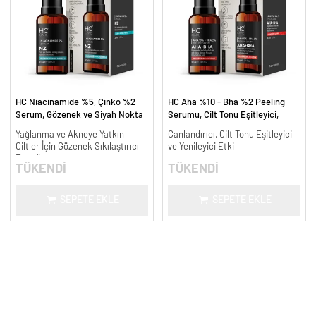
HC Niacinamide %5, Çinko %2
HC Aha %10 - Bha %2 Peeling
Serum, Gözenek ve Siyah Nokta
Serumu, Cilt Tonu Eşitleyici,
Oluşumunu Gidermeye Yardımcı -
Canlandırıcı - 30 ml.
Yağlanma ve Akneye Yatkın
Canlandırıcı, Cilt Tonu Eşitleyici
30 ml.
Ciltler İçin Gözenek Sıkılaştırıcı
ve Yenileyici Etki
Formül
TÜKENDİ
TÜKENDİ
SEPETE EKLE
SEPETE EKLE