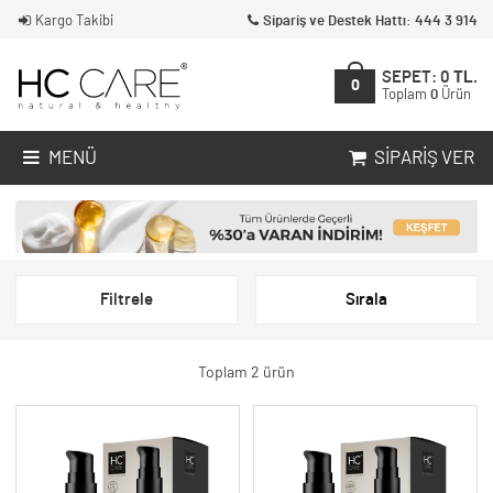
Kargo Takibi
Sipariş ve Destek Hattı: 444 3 914
SEPET:
0
TL.
0
Toplam
0
Ürün
MENÜ
SIPARIŞ VER
Filtrele
Sırala
Toplam 2 ürün