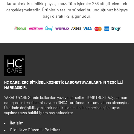
kurumlarla kesinlikle paylaşılmaz. Tüm işlemler 256 bit şifrelenerek
gerçekleşmektedir. Ürünlerin teslim süreleri bulunduğunuz bölgeye
bağlı olarak 1-2 iş günüdür.
HC CARE, ERC BITKISEL KOZMETIK LABORATUVARLARI'NIN TESCILLI
MARKASIDIR.
YASAL UYARI: Sitede kullanılan yazı ve görseller, TURKTRUST A.Ş. zaman
damgası ile tescillenmiş, ayrıca DMCA tarafından koruma altına alınmıştır.
Üzerinde değişiklik yapılarak dahi kullanımı halinde herhangi bir uyarı
yapılmaksızın hukiki işlem başlatılacaktır.
İletişim
Gizlilik ve Güvenlik Politikası