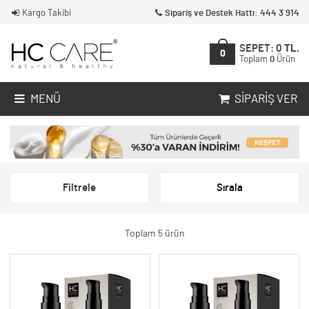
Kargo Takibi
Sipariş ve Destek Hattı: 444 3 914
SEPET:
0
TL.
0
Toplam
0
Ürün
MENÜ
SIPARIŞ VER
Filtrele
Sırala
Toplam 5 ürün