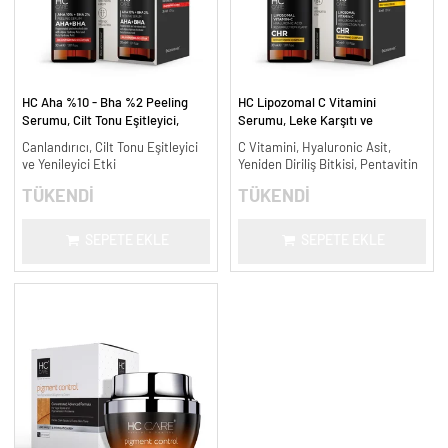
HC Aha %10 - Bha %2 Peeling
HC Lipozomal C Vitamini
Serumu, Cilt Tonu Eşitleyici,
Serumu, Leke Karşıtı ve
Canlandırıcı - 30 ml.
Aydınlatıcı - 30 ml.
Canlandırıcı, Cilt Tonu Eşitleyici
C Vitamini, Hyaluronic Asit,
ve Yenileyici Etki
Yeniden Diriliş Bitkisi, Pentavitin
TÜKENDİ
TÜKENDİ
SEPETE EKLE
SEPETE EKLE