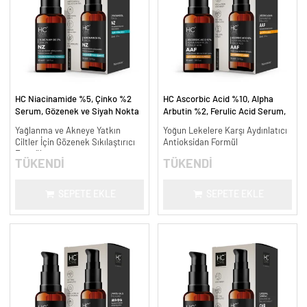
HC Niacinamide %5, Çinko %2
HC Ascorbic Acid %10, Alpha
Serum, Gözenek ve Siyah Nokta
Arbutin %2, Ferulic Acid Serum,
Oluşumunu Gidermeye Yardımcı -
Koyu ve Yoğun Leke Karşıtı - 30
Yağlanma ve Akneye Yatkın
Yoğun Lekelere Karşı Aydınlatıcı
30 ml.
ml.
Ciltler İçin Gözenek Sıkılaştırıcı
Antioksidan Formül
Formül
TÜKENDİ
TÜKENDİ
SEPETE EKLE
SEPETE EKLE