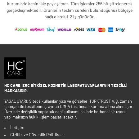
kurumlarla kesinlikle paylaşılmaz. Tüm işlemler 256 bit şifrelenerek
gerçekleşmektedir. Ürünlerin teslim süreleri bulunduğunuz bölgeye
bağlı olarak 1-2 iş günüdür.
HC CARE, ERC BITKISEL KOZMETIK LABORATUVARLARI'NIN TESCILLI
MARKASIDIR.
YASAL UYARI: Sitede kullanılan yazı ve görseller, TURKTRUST A.Ş. zaman
damgası ile tescillenmiş, ayrıca DMCA tarafından koruma altına alınmıştır.
Üzerinde değişiklik yapılarak dahi kullanımı halinde herhangi bir uyarı
yapılmaksızın hukiki işlem başlatılacaktır.
İletişim
Gizlilik ve Güvenlik Politikası