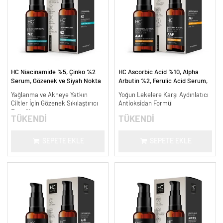
HC Niacinamide %5, Çinko %2
HC Ascorbic Acid %10, Alpha
Serum, Gözenek ve Siyah Nokta
Arbutin %2, Ferulic Acid Serum,
Oluşumunu Gidermeye Yardımcı -
Koyu ve Yoğun Leke Karşıtı - 30
Yağlanma ve Akneye Yatkın
Yoğun Lekelere Karşı Aydınlatıcı
30 ml.
ml.
Ciltler İçin Gözenek Sıkılaştırıcı
Antioksidan Formül
Formül
TÜKENDİ
TÜKENDİ
SEPETE EKLE
SEPETE EKLE