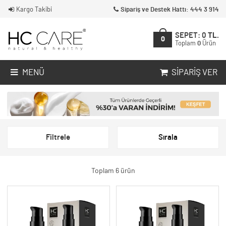
Kargo Takibi
Sipariş ve Destek Hattı: 444 3 914
SEPET:
0
TL.
0
Toplam
0
Ürün
MENÜ
SIPARIŞ VER
Filtrele
Sırala
Toplam 6 ürün