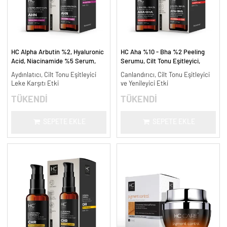
HC Alpha Arbutin %2, Hyaluronic
HC Aha %10 - Bha %2 Peeling
Acid, Niacinamide %5 Serum,
Serumu, Cilt Tonu Eşitleyici,
Leke Karşıtı ve Aydınlatıcı - 30
Canlandırıcı - 30 ml.
Aydınlatıcı, Cilt Tonu Eşitleyici
Canlandırıcı, Cilt Tonu Eşitleyici
ml.
Leke Karşıtı Etki
ve Yenileyici Etki
TÜKENDİ
TÜKENDİ
SEPETE EKLE
SEPETE EKLE