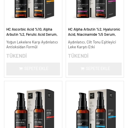
HC Ascorbic Acid %10, Alpha
HC Alpha Arbutin %2, Hyaluronic
Arbutin %2, Ferulic Acid Serum,
Acid, Niacinamide %5 Serum,
Koyu ve Yoğun Leke Karşıtı - 30
Leke Karşıtı ve Aydınlatıcı - 30
Yoğun Lekelere Karşı Aydınlatıcı
Aydınlatıcı, Cilt Tonu Eşitleyici
ml.
ml.
Antioksidan Formül
Leke Karşıtı Etki
TÜKENDİ
TÜKENDİ
SEPETE EKLE
SEPETE EKLE