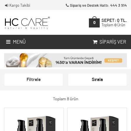
Kargo Takibi
Sipariş ve Destek Hattı: 444 3 914
SEPET:
0
TL.
0
Toplam
0
Ürün
MENÜ
SIPARIŞ VER
Filtrele
Sırala
Toplam 8 ürün