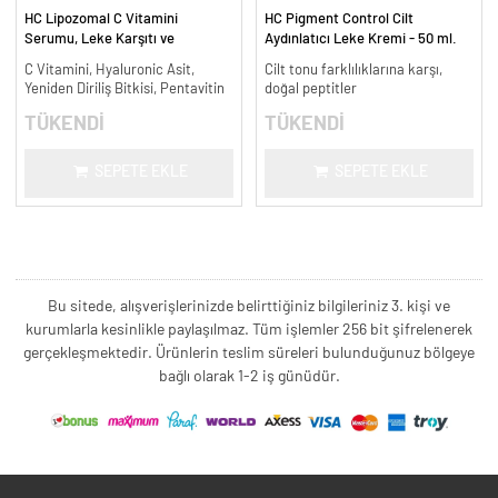
HC Lipozomal C Vitamini
HC Pigment Control Cilt
Serumu, Leke Karşıtı ve
Aydınlatıcı Leke Kremi - 50 ml.
Aydınlatıcı - 30 ml.
C Vitamini, Hyaluronic Asit,
Cilt tonu farklılıklarına karşı,
Yeniden Diriliş Bitkisi, Pentavitin
doğal peptitler
TÜKENDİ
TÜKENDİ
SEPETE EKLE
SEPETE EKLE
Bu sitede, alışverişlerinizde belirttiğiniz bilgileriniz 3. kişi ve
kurumlarla kesinlikle paylaşılmaz. Tüm işlemler 256 bit şifrelenerek
gerçekleşmektedir. Ürünlerin teslim süreleri bulunduğunuz bölgeye
bağlı olarak 1-2 iş günüdür.