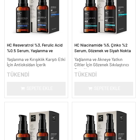
HC Resveratrol %3, Ferulic Acid
HC Niacinamide %5, Çinko %2
%0.5 Serum, Yaşlanma ve
Serum, Gözenek ve Siyah Nokta
Kırışıklık Karşıtı - 30 ml.
Oluşumunu Gidermeye Yardımcı -
Yaşlanma ve Kırışıklık Karşıtı Etki
Yağlanma ve Akneye Yatkın
30 ml.
İçin Antioksidan İçerik
Ciltler İçin Gözenek Sıkılaştırıcı
Formül
TÜKENDİ
TÜKENDİ
SEPETE EKLE
SEPETE EKLE