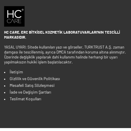
HC CARE, ERC BITKISEL KOZMETIK LABORATUVARLARI'NIN TESCILLI
MARKASIDIR.
YASAL UYARI: Sitede kullanılan yazı ve görseller, TURKTRUST A.Ş. zaman
damgası ile tescillenmiş, ayrıca DMCA tarafından koruma altına alınmıştır.
Üzerinde değişiklik yapılarak dahi kullanımı halinde herhangi bir uyarı
yapılmaksızın hukiki işlem başlatılacaktır.
İletişim
Gizlilik ve Güvenlik Politikası
Mesafeli Satış Sözleşmesi
İade ve Değişim Şartları
Teslimat Koşulları