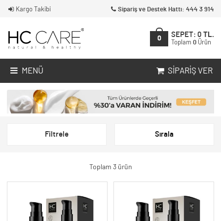
Kargo Takibi
Sipariş ve Destek Hattı: 444 3 914
SEPET:
0
TL.
0
Toplam
0
Ürün
MENÜ
SIPARIŞ VER
Filtrele
Sırala
Toplam 3 ürün