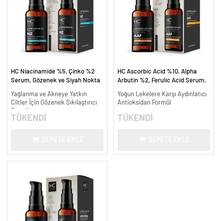
HC Niacinamide %5, Çinko %2
HC Ascorbic Acid %10, Alpha
Serum, Gözenek ve Siyah Nokta
Arbutin %2, Ferulic Acid Serum,
Oluşumunu Gidermeye Yardımcı -
Koyu ve Yoğun Leke Karşıtı - 30
Yağlanma ve Akneye Yatkın
Yoğun Lekelere Karşı Aydınlatıcı
30 ml.
ml.
Ciltler İçin Gözenek Sıkılaştırıcı
Antioksidan Formül
Formül
TÜKENDİ
TÜKENDİ
SEPETE EKLE
SEPETE EKLE