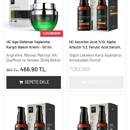
%30 İNDİRİM
HC Age-Defense Yaşlanma
HC Ascorbic Acid %10, Alpha
Karşıtı Bakım Kremi - 50 ml.
Arbutin %2, Ferulic Acid Serum,
Koyu ve Yoğun Leke Karşıtı - 30
Argireline, Riboxyl, Matrixyl, HA,
Yoğun Lekelere Karşı Aydınlatıcı
ml.
DayMoist ve Yeniden Diriliş Bitkisi
Antioksidan Formül
466.90 TL.
TÜKENDİ
667 TL.
SEPETE EKLE
SEPETE EKLE