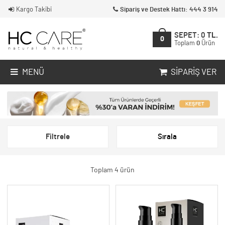
Kargo Takibi
Sipariş ve Destek Hattı: 444 3 914
SEPET:
0
TL.
0
Toplam
0
Ürün
MENÜ
SIPARIŞ VER
Filtrele
Sırala
Toplam 4 ürün