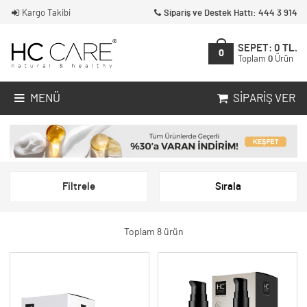
Kargo Takibi
Sipariş ve Destek Hattı: 444 3 914
SEPET:
0
TL.
0
Toplam
0
Ürün
MENÜ
SIPARIŞ VER
Filtrele
Sırala
Toplam 8 ürün