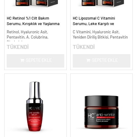
HC Retinol %1 Cilt Bakım
HC Lipozomal C Vitamini
Serumu, Kırışıklık ve Yaşlanma
Serumu, Leke Karşıtı ve
Karşıtı - 30 ml.
Aydınlatıcı - 30 ml.
Retinol, Hyaluronic Asit,
C Vitamini, Hyaluronic Asit,
Pentavitin, A. Colubrina,
Yeniden Diriliş Bitkisi, Pentavitin
Bisabolol
TÜKENDİ
TÜKENDİ
SEPETE EKLE
SEPETE EKLE