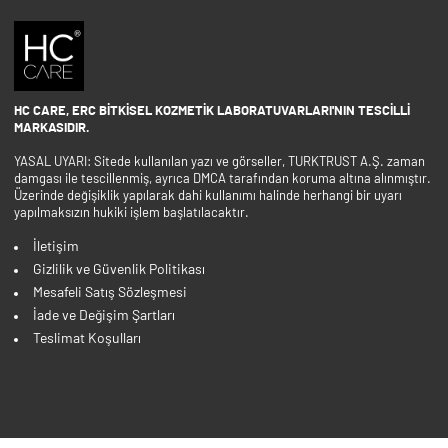
HC CARE, ERC BITKISEL KOZMETIK LABORATUVARLARI'NIN TESCILLI
MARKASIDIR.
YASAL UYARI: Sitede kullanılan yazı ve görseller, TURKTRUST A.Ş. zaman
damgası ile tescillenmiş, ayrıca DMCA tarafından koruma altına alınmıştır.
Üzerinde değişiklik yapılarak dahi kullanımı halinde herhangi bir uyarı
yapılmaksızın hukiki işlem başlatılacaktır.
İletişim
Gizlilik ve Güvenlik Politikası
Mesafeli Satış Sözleşmesi
İade ve Değişim Şartları
Teslimat Koşulları