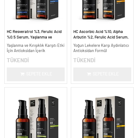
HC Resveratrol %3, Ferulic Acid
HC Ascorbic Acid %10, Alpha
%0.5 Serum, Yaşlanma ve
Arbutin %2, Ferulic Acid Serum,
Kırışıklık Karşıtı - 30 ml.
Koyu ve Yoğun Leke Karşıtı - 30
Yaşlanma ve Kırışıklık Karşıtı Etki
Yoğun Lekelere Karşı Aydınlatıcı
ml.
İçin Antioksidan İçerik
Antioksidan Formül
TÜKENDİ
TÜKENDİ
SEPETE EKLE
SEPETE EKLE