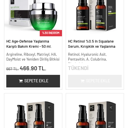
%30 İNDİRİM
HC Age-Defense Yaşlanma
HC Retinol %0.5 In Squalane
Karşıtı Bakım Kremi - 50 ml.
Serum, Kırışıklık ve Yaşlanma
Karşıtı - 30 ml.
Argireline, Riboxyl, Matrixyl, HA,
Retinol, Hyaluronic Asit,
DayMoist ve Yeniden Diriliş Bitkisi
Pentavitin, A. Colubrina,
Bisabolol
466.90 TL.
TÜKENDİ
667 TL.
SEPETE EKLE
SEPETE EKLE