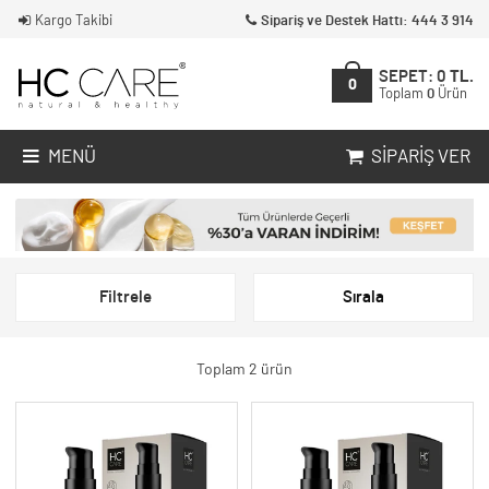
Kargo Takibi
Sipariş ve Destek Hattı: 444 3 914
SEPET:
0
TL.
0
Toplam
0
Ürün
MENÜ
SIPARIŞ VER
Filtrele
Sırala
Toplam 2 ürün