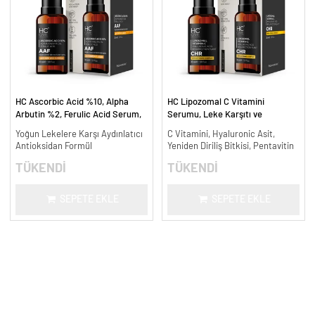
HC Ascorbic Acid %10, Alpha
HC Lipozomal C Vitamini
Arbutin %2, Ferulic Acid Serum,
Serumu, Leke Karşıtı ve
Koyu ve Yoğun Leke Karşıtı - 30
Aydınlatıcı - 30 ml.
Yoğun Lekelere Karşı Aydınlatıcı
C Vitamini, Hyaluronic Asit,
ml.
Antioksidan Formül
Yeniden Diriliş Bitkisi, Pentavitin
TÜKENDİ
TÜKENDİ
SEPETE EKLE
SEPETE EKLE