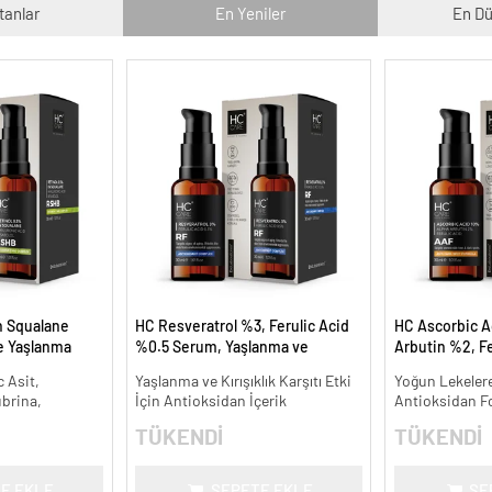
tanlar
En Yeniler
En Dü
n Squalane
HC Resveratrol %3, Ferulic Acid
HC Ascorbic A
ve Yaşlanma
%0.5 Serum, Yaşlanma ve
Arbutin %2, Fe
Kırışıklık Karşıtı - 30 ml.
Koyu ve Yoğun 
 Asit,
Yaşlanma ve Kırışıklık Karşıtı Etki
Yoğun Lekelere
ml.
ubrina,
İçin Antioksidan İçerik
Antioksidan F
TÜKENDİ
TÜKENDİ
E EKLE
SEPETE EKLE
SE