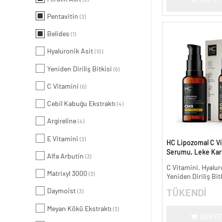
Pentavitin
(3)
Belides
(1)
Hyaluronik Asit
(10)
Yeniden Diriliş Bitkisi
(6)
C Vitamini
(6)
Cebil Kabuğu Ekstraktı
(4)
Argireline
(4)
E Vitamini
(3)
HC Lipozomal C Vi
Serumu, Leke Karş
Alfa Arbutin
(3)
Aydınlatıcı - 30 ml.
C Vitamini, Hyalur
Matrixyl 3000
(3)
Yeniden Diriliş Bit
Daymoist
TÜKENDİ
(3)
Meyan Kökü Ekstraktı
(3)
SEPET