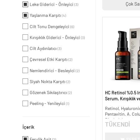
Çok Sa
Leke Giderici - Önleyici
(3)
Yaşlanma Karşıtı
(4)
Cilt Tonu Dengeleyici
(6)
Kırışıklık Giderici - Önleyici
(3)
Cilt Aydınlatıcı
(3)
Çevresel Etki Karşıtı
(2)
Nemlendirici - Besleyici
(2)
Siyah Nokta Karşıtı
(2)
Gözenek Sıkılaştırıcı
HC Retinol %0.5 I
(2)
Serum, Kırışıklık 
Peeling - Yenileyici
(1)
Karşıtı - 30 ml.
Retinol, Hyaluronic
Pentavitin, A. Col
Bisabolol
TÜKENDİ
İçerik
Ferulik Asit
SEPET
(2)