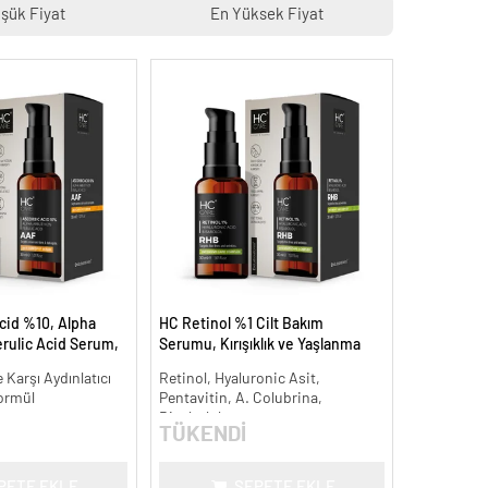
şük Fiyat
En Yüksek Fiyat
cid %10, Alpha
HC Retinol %1 Cilt Bakım
rulic Acid Serum,
Serumu, Kırışıklık ve Yaşlanma
Leke Karşıtı - 30
Karşıtı - 30 ml.
 Karşı Aydınlatıcı
Retinol, Hyaluronic Asit,
ormül
Pentavitin, A. Colubrina,
Bisabolol
TÜKENDİ
PETE EKLE
SEPETE EKLE