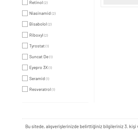
Retinol
(2)
Niasinamid
(2)
Bisabolol
(2)
Riboxyl
(2)
Tyrostat
(1)
Suncat De
(1)
Eyepro 3X
(1)
Seramid
(1)
Resveratrol
(1)
Bu sitede, alışverişlerinizde belirttiğiniz bilgileriniz 3. 