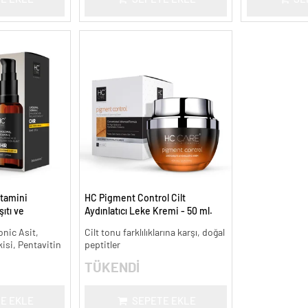
tamini
HC Pigment Control Cilt
ıtı ve
Aydınlatıcı Leke Kremi - 50 ml.
onic Asit,
Cilt tonu farklılıklarına karşı, doğal
kisi, Pentavitin
peptitler
TÜKENDİ
E EKLE
SEPETE EKLE