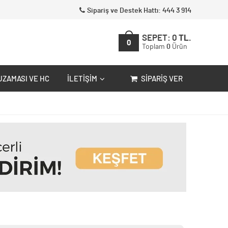
Sipariş ve Destek Hattı: 444 3 914
SEPET:
0
TL.
0
Toplam
0
Ürün
UZAMASI VE HC
İLETIŞIM
SIPARIŞ VER