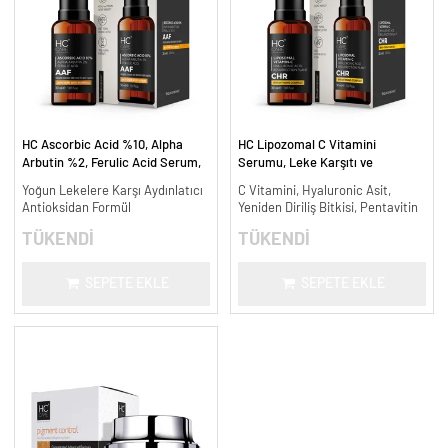
HC Ascorbic Acid %10, Alpha
HC Lipozomal C Vitamini
Arbutin %2, Ferulic Acid Serum,
Serumu, Leke Karşıtı ve
Koyu ve Yoğun Leke Karşıtı - 30
Aydınlatıcı - 30 ml.
Yoğun Lekelere Karşı Aydınlatıcı
C Vitamini, Hyaluronic Asit,
ml.
Antioksidan Formül
Yeniden Diriliş Bitkisi, Pentavitin
TÜKENDİ
TÜKENDİ
SEPETE EKLE
SEPETE EKLE