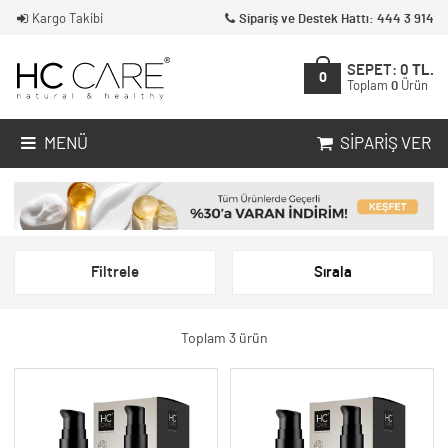
Kargo Takibi
Sipariş ve Destek Hattı: 444 3 914
SEPET:
0
TL.
0
Toplam
0
Ürün
MENÜ
SIPARIŞ VER
Filtrele
Sırala
Toplam 3 ürün