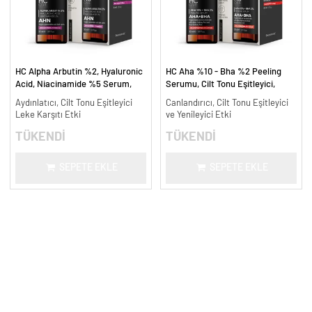
HC Alpha Arbutin %2, Hyaluronic
HC Aha %10 - Bha %2 Peeling
Acid, Niacinamide %5 Serum,
Serumu, Cilt Tonu Eşitleyici,
Leke Karşıtı ve Aydınlatıcı - 30
Canlandırıcı - 30 ml.
Aydınlatıcı, Cilt Tonu Eşitleyici
Canlandırıcı, Cilt Tonu Eşitleyici
ml.
Leke Karşıtı Etki
ve Yenileyici Etki
TÜKENDİ
TÜKENDİ
SEPETE EKLE
SEPETE EKLE