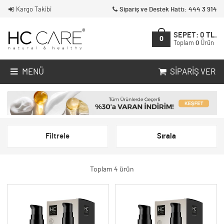
Kargo Takibi
Sipariş ve Destek Hattı: 444 3 914
SEPET:
0
TL.
0
Toplam
0
Ürün
MENÜ
SIPARIŞ VER
Filtrele
Sırala
Toplam 4 ürün