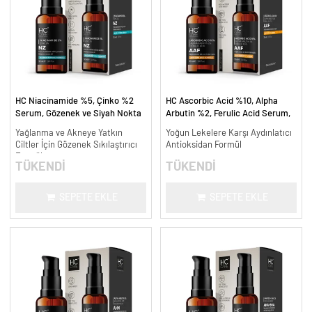
HC Niacinamide %5, Çinko %2
HC Ascorbic Acid %10, Alpha
Serum, Gözenek ve Siyah Nokta
Arbutin %2, Ferulic Acid Serum,
Oluşumunu Gidermeye Yardımcı -
Koyu ve Yoğun Leke Karşıtı - 30
Yağlanma ve Akneye Yatkın
Yoğun Lekelere Karşı Aydınlatıcı
30 ml.
ml.
Ciltler İçin Gözenek Sıkılaştırıcı
Antioksidan Formül
Formül
TÜKENDİ
TÜKENDİ
SEPETE EKLE
SEPETE EKLE