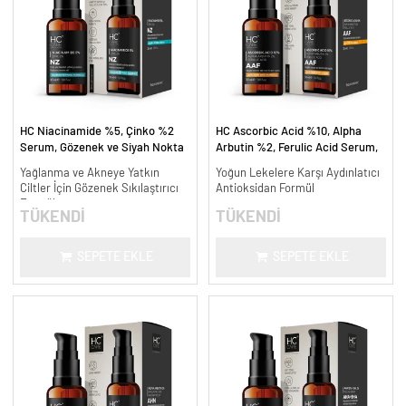
HC Niacinamide %5, Çinko %2
HC Ascorbic Acid %10, Alpha
Serum, Gözenek ve Siyah Nokta
Arbutin %2, Ferulic Acid Serum,
Oluşumunu Gidermeye Yardımcı -
Koyu ve Yoğun Leke Karşıtı - 30
Yağlanma ve Akneye Yatkın
Yoğun Lekelere Karşı Aydınlatıcı
30 ml.
ml.
Ciltler İçin Gözenek Sıkılaştırıcı
Antioksidan Formül
Formül
TÜKENDİ
TÜKENDİ
SEPETE EKLE
SEPETE EKLE