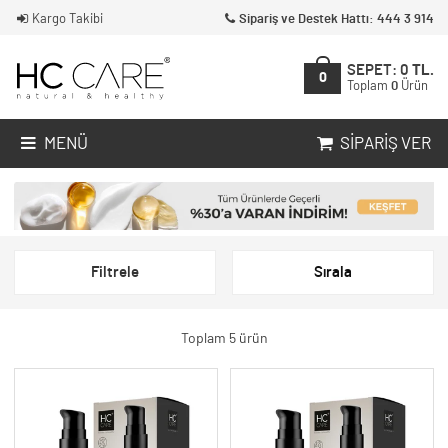
Kargo Takibi
Sipariş ve Destek Hattı: 444 3 914
SEPET:
0
TL.
0
Toplam
0
Ürün
MENÜ
SIPARIŞ VER
Filtrele
Sırala
Toplam 5 ürün