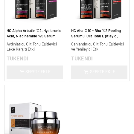
HC Alpha Arbutin %2, Hyaluronic
HC Aha %10 - Bha %2 Peeling
Acid, Niacinamide %5 Serum,
Serumu, Cilt Tonu Eşitleyici,
Leke Karşıtı ve Aydınlatıcı - 30
Canlandırıcı - 30 ml.
Aydınlatıcı, Cilt Tonu Eşitleyici
Canlandırıcı, Cilt Tonu Eşitleyici
ml.
Leke Karşıtı Etki
ve Yenileyici Etki
TÜKENDİ
TÜKENDİ
SEPETE EKLE
SEPETE EKLE