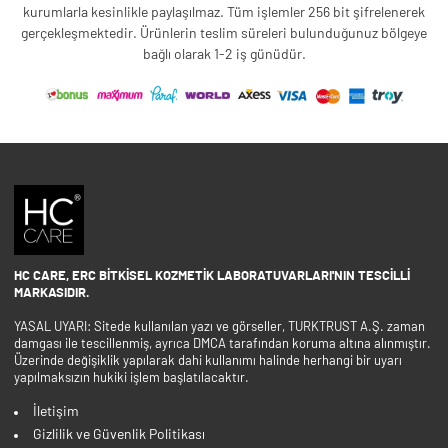
kurumlarla kesinlikle paylaşılmaz. Tüm işlemler 256 bit şifrelenerek
gerçekleşmektedir. Ürünlerin teslim süreleri bulunduğunuz bölgeye
bağlı olarak 1-2 iş günüdür.
HC CARE, ERC BITKISEL KOZMETIK LABORATUVARLARI'NIN TESCILLI
MARKASIDIR.
YASAL UYARI: Sitede kullanılan yazı ve görseller, TURKTRUST A.Ş. zaman
damgası ile tescillenmiş, ayrıca DMCA tarafından koruma altına alınmıştır.
Üzerinde değişiklik yapılarak dahi kullanımı halinde herhangi bir uyarı
yapılmaksızın hukiki işlem başlatılacaktır.
İletişim
Gizlilik ve Güvenlik Politikası