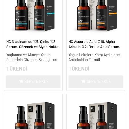
HC Niacinamide %5, Çinko %2
HC Ascorbic Acid %10, Alpha
Serum, Gözenek ve Siyah Nokta
Arbutin %2, Ferulic Acid Serum,
Oluşumunu Gidermeye Yardımcı -
Koyu ve Yoğun Leke Karşıtı - 30
Yağlanma ve Akneye Yatkın
Yoğun Lekelere Karşı Aydınlatıcı
30 ml.
ml.
Ciltler İçin Gözenek Sıkılaştırıcı
Antioksidan Formül
Formül
TÜKENDİ
TÜKENDİ
SEPETE EKLE
SEPETE EKLE