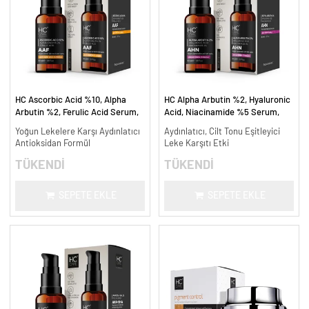
HC Ascorbic Acid %10, Alpha
HC Alpha Arbutin %2, Hyaluronic
Arbutin %2, Ferulic Acid Serum,
Acid, Niacinamide %5 Serum,
Koyu ve Yoğun Leke Karşıtı - 30
Leke Karşıtı ve Aydınlatıcı - 30
Yoğun Lekelere Karşı Aydınlatıcı
Aydınlatıcı, Cilt Tonu Eşitleyici
ml.
ml.
Antioksidan Formül
Leke Karşıtı Etki
TÜKENDİ
TÜKENDİ
SEPETE EKLE
SEPETE EKLE