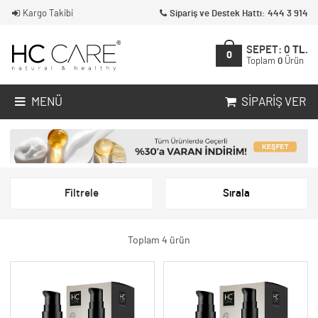
Kargo Takibi
Sipariş ve Destek Hattı: 444 3 914
SEPET:
0
TL.
0
Toplam
0
Ürün
MENÜ
SIPARIŞ VER
Filtrele
Sırala
Toplam 4 ürün