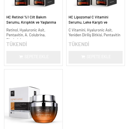
HC Retinol %1 Cilt Bakım
HC Lipozomal C Vitamini
Serumu, Kırışıklık ve Yaşlanma
Serumu, Leke Karşıtı ve
Karşıtı - 30 ml.
Aydınlatıcı - 30 ml.
Retinol, Hyaluronic Asit,
C Vitamini, Hyaluronic Asit,
Pentavitin, A. Colubrina,
Yeniden Diriliş Bitkisi, Pentavitin
Bisabolol
TÜKENDİ
TÜKENDİ
SEPETE EKLE
SEPETE EKLE