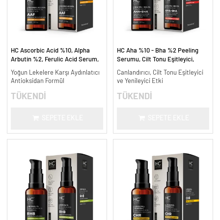
HC Ascorbic Acid %10, Alpha
HC Aha %10 - Bha %2 Peeling
Arbutin %2, Ferulic Acid Serum,
Serumu, Cilt Tonu Eşitleyici,
Koyu ve Yoğun Leke Karşıtı - 30
Canlandırıcı - 30 ml.
Yoğun Lekelere Karşı Aydınlatıcı
Canlandırıcı, Cilt Tonu Eşitleyici
ml.
Antioksidan Formül
ve Yenileyici Etki
TÜKENDİ
TÜKENDİ
SEPETE EKLE
SEPETE EKLE