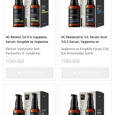
HC Retinol %0.5 In Squalane
HC Resveratrol %3, Ferulic Acid
Serum, Kırışıklık ve Yaşlanma
%0.5 Serum, Yaşlanma ve
Karşıtı - 30 ml.
Kırışıklık Karşıtı - 30 ml.
Retinol, Hyaluronic Asit,
Yaşlanma ve Kırışıklık Karşıtı Etki
Pentavitin, A. Colubrina,
İçin Antioksidan İçerik
Bisabolol
TÜKENDİ
TÜKENDİ
SEPETE EKLE
SEPETE EKLE