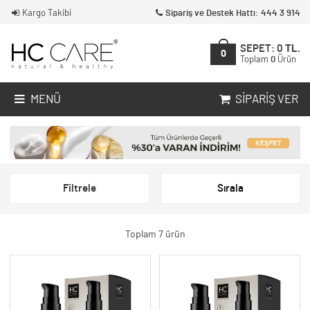
Kargo Takibi
Sipariş ve Destek Hattı: 444 3 914
SEPET:
0
TL.
0
Toplam
0
Ürün
MENÜ
SIPARIŞ VER
Filtrele
Sırala
Toplam 7 ürün