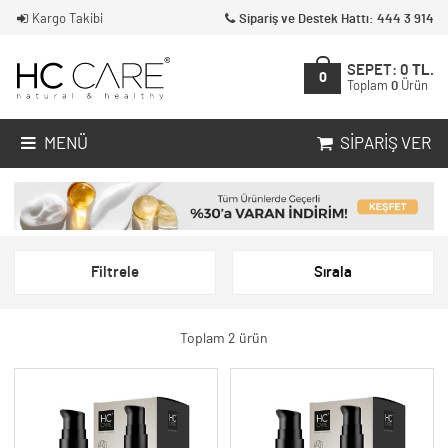
Kargo Takibi
Sipariş ve Destek Hattı: 444 3 914
SEPET:
0
TL.
0
Toplam
0
Ürün
MENÜ
SIPARIŞ VER
Filtrele
Sırala
Toplam 2 ürün