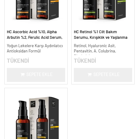
HC Ascorbic Acid %10, Alpha
HC Retinol %1 Cilt Bakım
Arbutin %2, Ferulic Acid Serum,
Serumu, Kırışıklık ve Yaşlanma
Koyu ve Yoğun Leke Karşıtı - 30
Karşıtı - 30 ml.
Yoğun Lekelere Karşı Aydınlatıcı
Retinol, Hyaluronic Asit,
ml.
Antioksidan Formül
Pentavitin, A. Colubrina,
Bisabolol
TÜKENDİ
TÜKENDİ
SEPETE EKLE
SEPETE EKLE