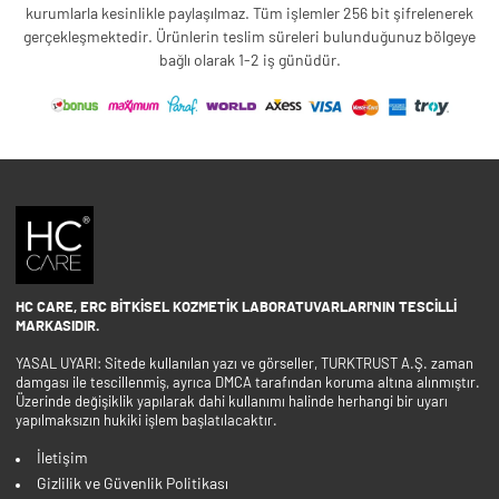
kurumlarla kesinlikle paylaşılmaz. Tüm işlemler 256 bit şifrelenerek
gerçekleşmektedir. Ürünlerin teslim süreleri bulunduğunuz bölgeye
bağlı olarak 1-2 iş günüdür.
HC CARE, ERC BITKISEL KOZMETIK LABORATUVARLARI'NIN TESCILLI
MARKASIDIR.
YASAL UYARI: Sitede kullanılan yazı ve görseller, TURKTRUST A.Ş. zaman
damgası ile tescillenmiş, ayrıca DMCA tarafından koruma altına alınmıştır.
Üzerinde değişiklik yapılarak dahi kullanımı halinde herhangi bir uyarı
yapılmaksızın hukiki işlem başlatılacaktır.
İletişim
Gizlilik ve Güvenlik Politikası