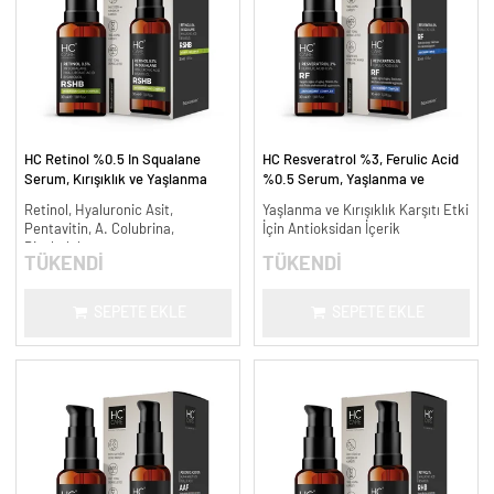
HC Retinol %0.5 In Squalane
HC Resveratrol %3, Ferulic Acid
Serum, Kırışıklık ve Yaşlanma
%0.5 Serum, Yaşlanma ve
Karşıtı - 30 ml.
Kırışıklık Karşıtı - 30 ml.
Retinol, Hyaluronic Asit,
Yaşlanma ve Kırışıklık Karşıtı Etki
Pentavitin, A. Colubrina,
İçin Antioksidan İçerik
Bisabolol
TÜKENDİ
TÜKENDİ
SEPETE EKLE
SEPETE EKLE