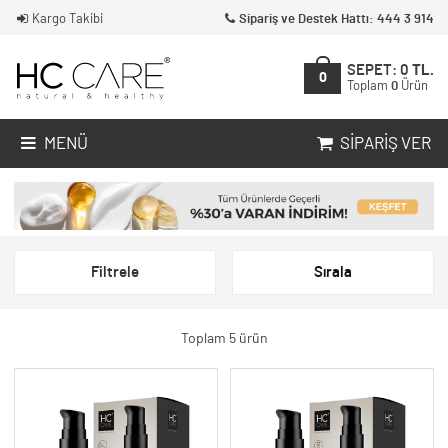
Kargo Takibi
Sipariş ve Destek Hattı: 444 3 914
SEPET:
0
TL.
0
Toplam
0
Ürün
MENÜ
SIPARIŞ VER
Filtrele
Sırala
Toplam 5 ürün