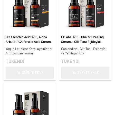
HC Ascorbic Acid %10, Alpha
HC Aha %10 - Bha %2 Peeling
Arbutin %2, Ferulic Acid Serum,
Serumu, Cilt Tonu Eşitleyici,
Koyu ve Yoğun Leke Karşıtı - 30
Canlandırıcı - 30 ml.
Yoğun Lekelere Karşı Aydınlatıcı
Canlandırıcı, Cilt Tonu Eşitleyici
ml.
Antioksidan Formül
ve Yenileyici Etki
TÜKENDİ
TÜKENDİ
SEPETE EKLE
SEPETE EKLE