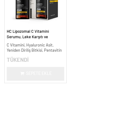
HC Lipozomal C Vitamini
Serumu, Leke Karşıtı ve
Aydınlatıcı - 30 ml.
C Vitamini, Hyaluronic Asit,
Yeniden Diriliş Bitkisi, Pentavitin
TÜKENDİ
SEPETE EKLE