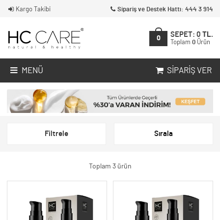
Kargo Takibi
Sipariş ve Destek Hattı: 444 3 914
SEPET:
0
TL.
0
Toplam
0
Ürün
MENÜ
SIPARIŞ VER
Filtrele
Sırala
Toplam 3 ürün