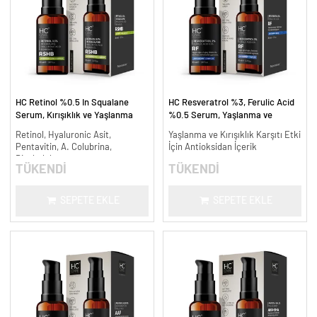
HC Retinol %0.5 In Squalane
HC Resveratrol %3, Ferulic Acid
Serum, Kırışıklık ve Yaşlanma
%0.5 Serum, Yaşlanma ve
Karşıtı - 30 ml.
Kırışıklık Karşıtı - 30 ml.
Retinol, Hyaluronic Asit,
Yaşlanma ve Kırışıklık Karşıtı Etki
Pentavitin, A. Colubrina,
İçin Antioksidan İçerik
Bisabolol
TÜKENDİ
TÜKENDİ
SEPETE EKLE
SEPETE EKLE