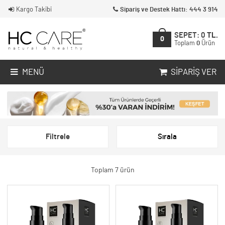
Kargo Takibi
Sipariş ve Destek Hattı: 444 3 914
SEPET:
0
TL.
0
Toplam
0
Ürün
MENÜ
SIPARIŞ VER
Filtrele
Sırala
Toplam 7 ürün