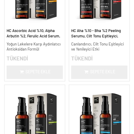
HC Ascorbic Acid %10, Alpha
HC Aha %10 - Bha %2 Peeling
Arbutin %2, Ferulic Acid Serum,
Serumu, Cilt Tonu Eşitleyici,
Koyu ve Yoğun Leke Karşıtı - 30
Canlandırıcı - 30 ml.
Yoğun Lekelere Karşı Aydınlatıcı
Canlandırıcı, Cilt Tonu Eşitleyici
ml.
Antioksidan Formül
ve Yenileyici Etki
TÜKENDİ
TÜKENDİ
SEPETE EKLE
SEPETE EKLE