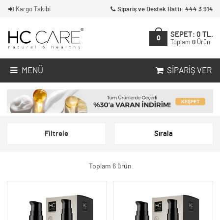
Kargo Takibi
Sipariş ve Destek Hattı: 444 3 914
SEPET:
0
TL.
0
Toplam
0
Ürün
MENÜ
SIPARIŞ VER
Filtrele
Sırala
Toplam 6 ürün