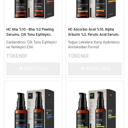
HC Aha %10 - Bha %2 Peeling
HC Ascorbic Acid %10, Alpha
Serumu, Cilt Tonu Eşitleyici,
Arbutin %2, Ferulic Acid Serum,
Canlandırıcı - 30 ml.
Koyu ve Yoğun Leke Karşıtı - 30
Canlandırıcı, Cilt Tonu Eşitleyici
Yoğun Lekelere Karşı Aydınlatıcı
ml.
ve Yenileyici Etki
Antioksidan Formül
TÜKENDİ
TÜKENDİ
SEPETE EKLE
SEPETE EKLE