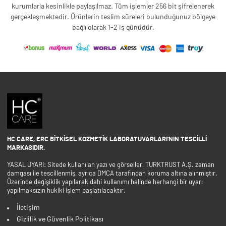
kurumlarla kesinlikle paylaşılmaz. Tüm işlemler 256 bit şifrelenerek
gerçekleşmektedir. Ürünlerin teslim süreleri bulunduğunuz bölgeye
bağlı olarak 1-2 iş günüdür.
HC CARE, ERC BITKISEL KOZMETIK LABORATUVARLARI'NIN TESCILLI
MARKASIDIR.
YASAL UYARI: Sitede kullanılan yazı ve görseller, TURKTRUST A.Ş. zaman
damgası ile tescillenmiş, ayrıca DMCA tarafından koruma altına alınmıştır.
Üzerinde değişiklik yapılarak dahi kullanımı halinde herhangi bir uyarı
yapılmaksızın hukiki işlem başlatılacaktır.
İletişim
Gizlilik ve Güvenlik Politikası