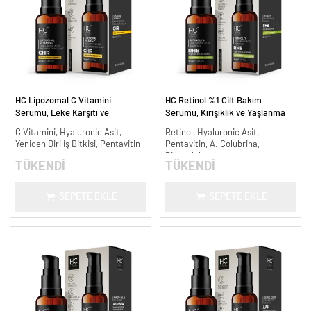
HC Lipozomal C Vitamini
HC Retinol %1 Cilt Bakım
Serumu, Leke Karşıtı ve
Serumu, Kırışıklık ve Yaşlanma
Aydınlatıcı - 30 ml.
Karşıtı - 30 ml.
C Vitamini, Hyaluronic Asit,
Retinol, Hyaluronic Asit,
Yeniden Diriliş Bitkisi, Pentavitin
Pentavitin, A. Colubrina,
Bisabolol
TÜKENDİ
TÜKENDİ
SEPETE EKLE
SEPETE EKLE