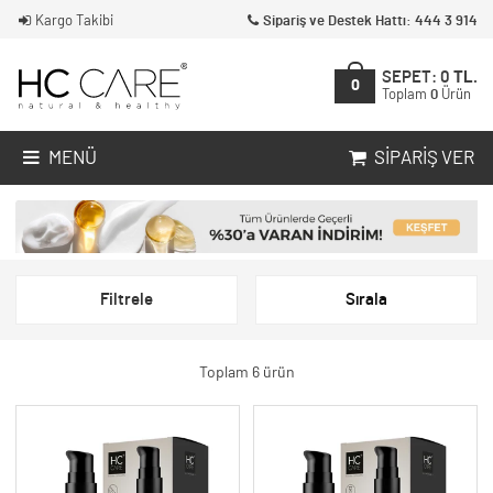
Kargo Takibi
Sipariş ve Destek Hattı: 444 3 914
SEPET:
0
TL.
0
Toplam
0
Ürün
MENÜ
SIPARIŞ VER
Filtrele
Sırala
Toplam 6 ürün