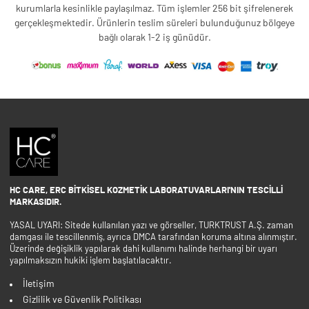
kurumlarla kesinlikle paylaşılmaz. Tüm işlemler 256 bit şifrelenerek
gerçekleşmektedir. Ürünlerin teslim süreleri bulunduğunuz bölgeye
bağlı olarak 1-2 iş günüdür.
HC CARE, ERC BITKISEL KOZMETIK LABORATUVARLARI'NIN TESCILLI
MARKASIDIR.
YASAL UYARI: Sitede kullanılan yazı ve görseller, TURKTRUST A.Ş. zaman
damgası ile tescillenmiş, ayrıca DMCA tarafından koruma altına alınmıştır.
Üzerinde değişiklik yapılarak dahi kullanımı halinde herhangi bir uyarı
yapılmaksızın hukiki işlem başlatılacaktır.
İletişim
Gizlilik ve Güvenlik Politikası