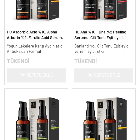
HC Ascorbic Acid %10, Alpha
HC Aha %10 - Bha %2 Peeling
Arbutin %2, Ferulic Acid Serum,
Serumu, Cilt Tonu Eşitleyici,
Koyu ve Yoğun Leke Karşıtı - 30
Canlandırıcı - 30 ml.
Yoğun Lekelere Karşı Aydınlatıcı
Canlandırıcı, Cilt Tonu Eşitleyici
ml.
Antioksidan Formül
ve Yenileyici Etki
TÜKENDİ
TÜKENDİ
SEPETE EKLE
SEPETE EKLE