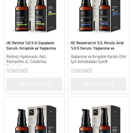
HC Retinol %0.5 In Squalane
HC Resveratrol %3, Ferulic Acid
Serum, Kırışıklık ve Yaşlanma
%0.5 Serum, Yaşlanma ve
Karşıtı - 30 ml.
Kırışıklık Karşıtı - 30 ml.
Retinol, Hyaluronic Asit,
Yaşlanma ve Kırışıklık Karşıtı Etki
Pentavitin, A. Colubrina,
İçin Antioksidan İçerik
Bisabolol
TÜKENDİ
TÜKENDİ
SEPETE EKLE
SEPETE EKLE