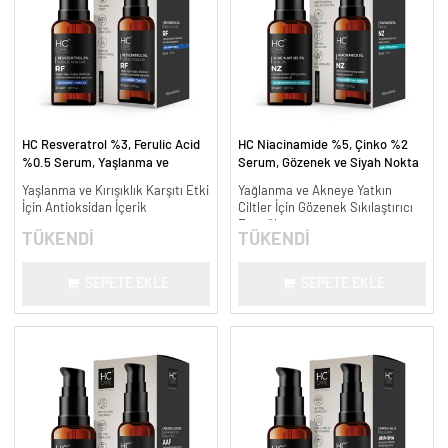
HC Resveratrol %3, Ferulic Acid
HC Niacinamide %5, Çinko %2
%0.5 Serum, Yaşlanma ve
Serum, Gözenek ve Siyah Nokta
Kırışıklık Karşıtı - 30 ml.
Oluşumunu Gidermeye Yardımcı -
Yaşlanma ve Kırışıklık Karşıtı Etki
Yağlanma ve Akneye Yatkın
30 ml.
İçin Antioksidan İçerik
Ciltler İçin Gözenek Sıkılaştırıcı
Formül
TÜKENDİ
TÜKENDİ
SEPETE EKLE
SEPETE EKLE