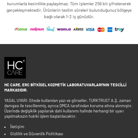
kurumlarla kesinlikle paylaşılmaz. Tüm işlemler 256 bit şifrelenerek
gerçekleşmektedir. Ürünlerin teslim süreleri bulunduğunuz bölgeye
bağlı olarak 1-2 iş günüdür.
HC CARE, ERC BITKISEL KOZMETIK LABORATUVARLARI'NIN TESCILLI
MARKASIDIR.
YASAL UYARI: Sitede kullanılan yazı ve görseller, TURKTRUST A.Ş. zaman
damgası ile tescillenmiş, ayrıca DMCA tarafından koruma altına alınmıştır.
Üzerinde değişiklik yapılarak dahi kullanımı halinde herhangi bir uyarı
yapılmaksızın hukiki işlem başlatılacaktır.
İletişim
Gizlilik ve Güvenlik Politikası