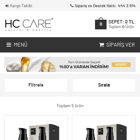
Kargo Takibi
Sipariş ve Destek Hattı: 444 3 914
SEPET:
0
TL.
0
Toplam
0
Ürün
MENÜ
SIPARIŞ VER
Filtrele
Sırala
Toplam 5 ürün