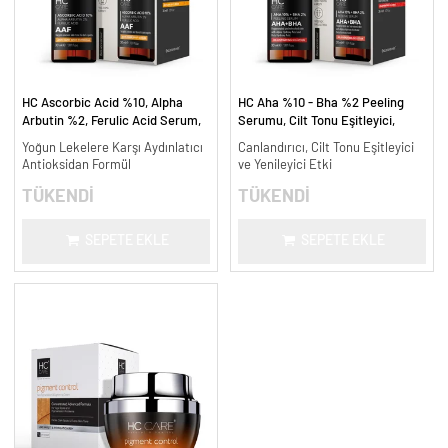
HC Ascorbic Acid %10, Alpha
HC Aha %10 - Bha %2 Peeling
Arbutin %2, Ferulic Acid Serum,
Serumu, Cilt Tonu Eşitleyici,
Koyu ve Yoğun Leke Karşıtı - 30
Canlandırıcı - 30 ml.
Yoğun Lekelere Karşı Aydınlatıcı
Canlandırıcı, Cilt Tonu Eşitleyici
ml.
Antioksidan Formül
ve Yenileyici Etki
TÜKENDİ
TÜKENDİ
SEPETE EKLE
SEPETE EKLE