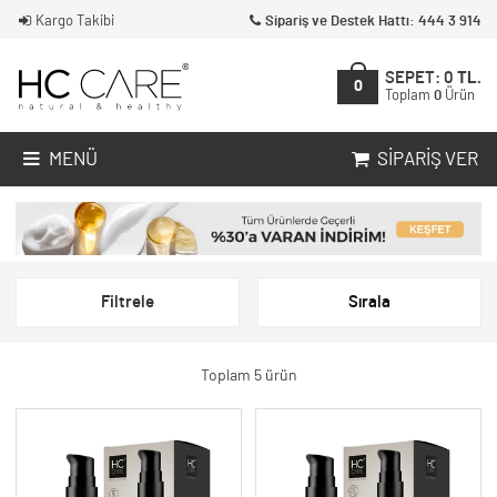
Kargo Takibi
Sipariş ve Destek Hattı: 444 3 914
SEPET:
0
TL.
0
Toplam
0
Ürün
MENÜ
SIPARIŞ VER
Filtrele
Sırala
Toplam 5 ürün