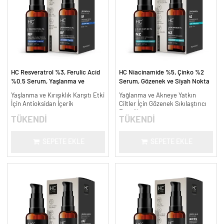
HC Resveratrol %3, Ferulic Acid
HC Niacinamide %5, Çinko %2
%0.5 Serum, Yaşlanma ve
Serum, Gözenek ve Siyah Nokta
Kırışıklık Karşıtı - 30 ml.
Oluşumunu Gidermeye Yardımcı -
Yaşlanma ve Kırışıklık Karşıtı Etki
Yağlanma ve Akneye Yatkın
30 ml.
İçin Antioksidan İçerik
Ciltler İçin Gözenek Sıkılaştırıcı
Formül
TÜKENDİ
TÜKENDİ
SEPETE EKLE
SEPETE EKLE