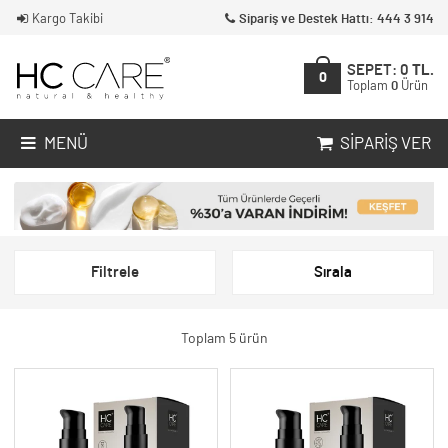
Kargo Takibi
Sipariş ve Destek Hattı: 444 3 914
SEPET:
0
TL.
0
Toplam
0
Ürün
MENÜ
SIPARIŞ VER
Filtrele
Sırala
Toplam 5 ürün