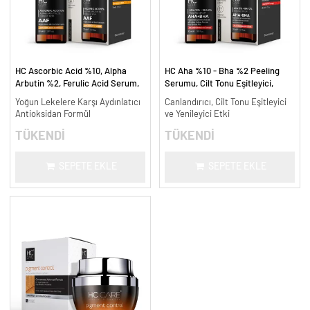
HC Ascorbic Acid %10, Alpha
HC Aha %10 - Bha %2 Peeling
Arbutin %2, Ferulic Acid Serum,
Serumu, Cilt Tonu Eşitleyici,
Koyu ve Yoğun Leke Karşıtı - 30
Canlandırıcı - 30 ml.
Yoğun Lekelere Karşı Aydınlatıcı
Canlandırıcı, Cilt Tonu Eşitleyici
ml.
Antioksidan Formül
ve Yenileyici Etki
TÜKENDİ
TÜKENDİ
SEPETE EKLE
SEPETE EKLE