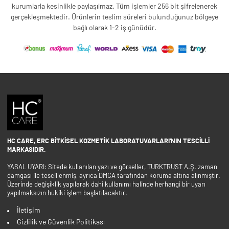
kurumlarla kesinlikle paylaşılmaz. Tüm işlemler 256 bit şifrelenerek
gerçekleşmektedir. Ürünlerin teslim süreleri bulunduğunuz bölgeye
bağlı olarak 1-2 iş günüdür.
HC CARE, ERC BITKISEL KOZMETIK LABORATUVARLARI'NIN TESCILLI
MARKASIDIR.
YASAL UYARI: Sitede kullanılan yazı ve görseller, TURKTRUST A.Ş. zaman
damgası ile tescillenmiş, ayrıca DMCA tarafından koruma altına alınmıştır.
Üzerinde değişiklik yapılarak dahi kullanımı halinde herhangi bir uyarı
yapılmaksızın hukiki işlem başlatılacaktır.
İletişim
Gizlilik ve Güvenlik Politikası