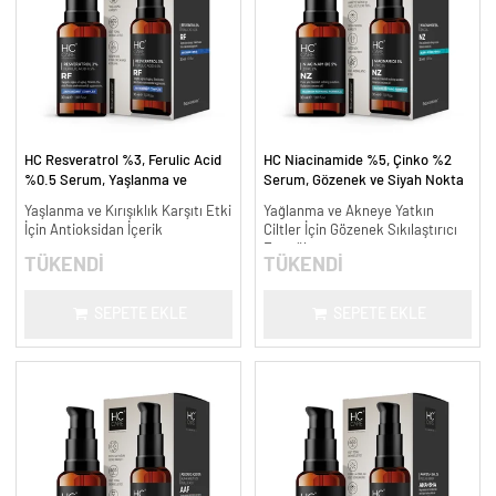
HC Resveratrol %3, Ferulic Acid
HC Niacinamide %5, Çinko %2
%0.5 Serum, Yaşlanma ve
Serum, Gözenek ve Siyah Nokta
Kırışıklık Karşıtı - 30 ml.
Oluşumunu Gidermeye Yardımcı -
Yaşlanma ve Kırışıklık Karşıtı Etki
Yağlanma ve Akneye Yatkın
30 ml.
İçin Antioksidan İçerik
Ciltler İçin Gözenek Sıkılaştırıcı
Formül
TÜKENDİ
TÜKENDİ
SEPETE EKLE
SEPETE EKLE