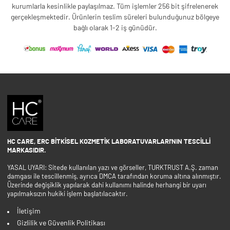
kurumlarla kesinlikle paylaşılmaz. Tüm işlemler 256 bit şifrelenerek
gerçekleşmektedir. Ürünlerin teslim süreleri bulunduğunuz bölgeye
bağlı olarak 1-2 iş günüdür.
HC CARE, ERC BITKISEL KOZMETIK LABORATUVARLARI'NIN TESCILLI
MARKASIDIR.
YASAL UYARI: Sitede kullanılan yazı ve görseller, TURKTRUST A.Ş. zaman
damgası ile tescillenmiş, ayrıca DMCA tarafından koruma altına alınmıştır.
Üzerinde değişiklik yapılarak dahi kullanımı halinde herhangi bir uyarı
yapılmaksızın hukiki işlem başlatılacaktır.
İletişim
Gizlilik ve Güvenlik Politikası