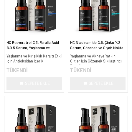
HC Resveratrol %3, Ferulic Acid
HC Niacinamide %5, Çinko %2
%0.5 Serum, Yaşlanma ve
Serum, Gözenek ve Siyah Nokta
Kırışıklık Karşıtı - 30 ml.
Oluşumunu Gidermeye Yardımcı -
Yaşlanma ve Kırışıklık Karşıtı Etki
Yağlanma ve Akneye Yatkın
30 ml.
İçin Antioksidan İçerik
Ciltler İçin Gözenek Sıkılaştırıcı
Formül
TÜKENDİ
TÜKENDİ
SEPETE EKLE
SEPETE EKLE