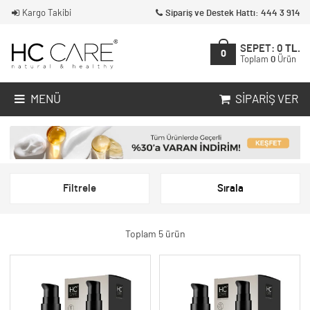
Kargo Takibi
Sipariş ve Destek Hattı: 444 3 914
SEPET:
0
TL.
0
Toplam
0
Ürün
MENÜ
SIPARIŞ VER
Filtrele
Sırala
Toplam 5 ürün