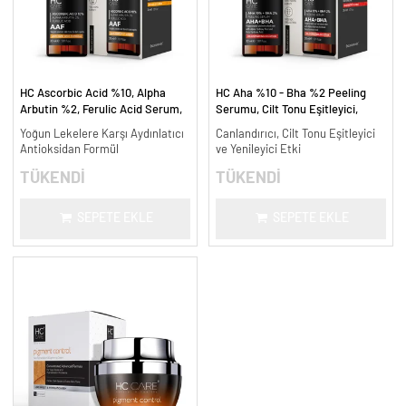
HC Ascorbic Acid %10, Alpha
HC Aha %10 - Bha %2 Peeling
Arbutin %2, Ferulic Acid Serum,
Serumu, Cilt Tonu Eşitleyici,
Koyu ve Yoğun Leke Karşıtı - 30
Canlandırıcı - 30 ml.
Yoğun Lekelere Karşı Aydınlatıcı
Canlandırıcı, Cilt Tonu Eşitleyici
ml.
Antioksidan Formül
ve Yenileyici Etki
TÜKENDİ
TÜKENDİ
SEPETE EKLE
SEPETE EKLE