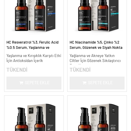
HC Resveratrol %3, Ferulic Acid
HC Niacinamide %5, Çinko %2
%0.5 Serum, Yaşlanma ve
Serum, Gözenek ve Siyah Nokta
Kırışıklık Karşıtı - 30 ml.
Oluşumunu Gidermeye Yardımcı -
Yaşlanma ve Kırışıklık Karşıtı Etki
Yağlanma ve Akneye Yatkın
30 ml.
İçin Antioksidan İçerik
Ciltler İçin Gözenek Sıkılaştırıcı
Formül
TÜKENDİ
TÜKENDİ
SEPETE EKLE
SEPETE EKLE