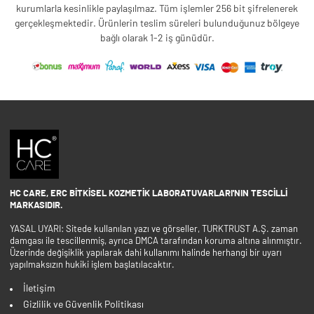
kurumlarla kesinlikle paylaşılmaz. Tüm işlemler 256 bit şifrelenerek
gerçekleşmektedir. Ürünlerin teslim süreleri bulunduğunuz bölgeye
bağlı olarak 1-2 iş günüdür.
HC CARE, ERC BITKISEL KOZMETIK LABORATUVARLARI'NIN TESCILLI
MARKASIDIR.
YASAL UYARI: Sitede kullanılan yazı ve görseller, TURKTRUST A.Ş. zaman
damgası ile tescillenmiş, ayrıca DMCA tarafından koruma altına alınmıştır.
Üzerinde değişiklik yapılarak dahi kullanımı halinde herhangi bir uyarı
yapılmaksızın hukiki işlem başlatılacaktır.
İletişim
Gizlilik ve Güvenlik Politikası