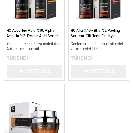
HC Ascorbic Acid %10, Alpha
HC Aha %10 - Bha %2 Peeling
Arbutin %2, Ferulic Acid Serum,
Serumu, Cilt Tonu Eşitleyici,
Koyu ve Yoğun Leke Karşıtı - 30
Canlandırıcı - 30 ml.
Yoğun Lekelere Karşı Aydınlatıcı
Canlandırıcı, Cilt Tonu Eşitleyici
ml.
Antioksidan Formül
ve Yenileyici Etki
TÜKENDİ
TÜKENDİ
SEPETE EKLE
SEPETE EKLE