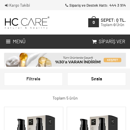
Kargo Takibi
Sipariş ve Destek Hattı: 444 3 914
SEPET:
0
TL.
0
Toplam
0
Ürün
MENÜ
SIPARIŞ VER
Filtrele
Sırala
Toplam 5 ürün