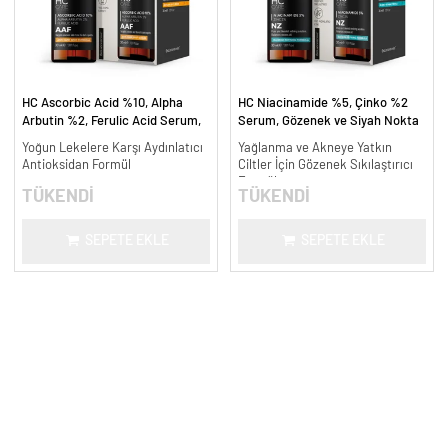
HC Ascorbic Acid %10, Alpha
HC Niacinamide %5, Çinko %2
Arbutin %2, Ferulic Acid Serum,
Serum, Gözenek ve Siyah Nokta
Koyu ve Yoğun Leke Karşıtı - 30
Oluşumunu Gidermeye Yardımcı -
Yoğun Lekelere Karşı Aydınlatıcı
Yağlanma ve Akneye Yatkın
ml.
30 ml.
Antioksidan Formül
Ciltler İçin Gözenek Sıkılaştırıcı
Formül
TÜKENDİ
TÜKENDİ
SEPETE EKLE
SEPETE EKLE