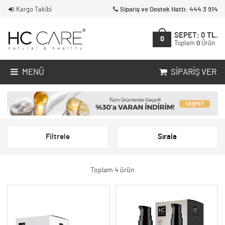
Kargo Takibi
Sipariş ve Destek Hattı: 444 3 914
SEPET:
0
TL.
0
Toplam
0
Ürün
MENÜ
SIPARIŞ VER
Filtrele
Sırala
Toplam 4 ürün