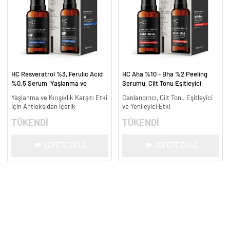
HC Resveratrol %3, Ferulic Acid
HC Aha %10 - Bha %2 Peeling
%0.5 Serum, Yaşlanma ve
Serumu, Cilt Tonu Eşitleyici,
Kırışıklık Karşıtı - 30 ml.
Canlandırıcı - 30 ml.
Yaşlanma ve Kırışıklık Karşıtı Etki
Canlandırıcı, Cilt Tonu Eşitleyici
İçin Antioksidan İçerik
ve Yenileyici Etki
TÜKENDİ
TÜKENDİ
SEPETE EKLE
SEPETE EKLE