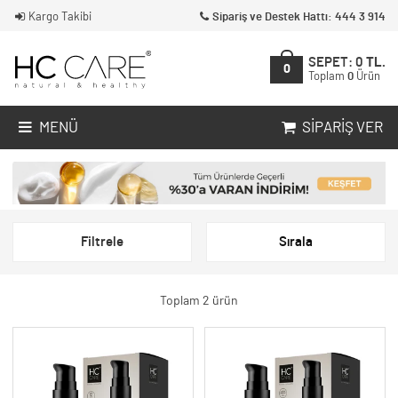
Kargo Takibi
Sipariş ve Destek Hattı: 444 3 914
SEPET:
0
TL.
0
Toplam
0
Ürün
MENÜ
SIPARIŞ VER
Filtrele
Sırala
Toplam 2 ürün