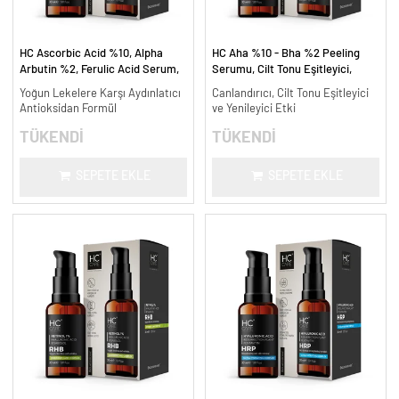
HC Ascorbic Acid %10, Alpha
HC Aha %10 - Bha %2 Peeling
Arbutin %2, Ferulic Acid Serum,
Serumu, Cilt Tonu Eşitleyici,
Koyu ve Yoğun Leke Karşıtı - 30
Canlandırıcı - 30 ml.
Yoğun Lekelere Karşı Aydınlatıcı
Canlandırıcı, Cilt Tonu Eşitleyici
ml.
Antioksidan Formül
ve Yenileyici Etki
TÜKENDİ
TÜKENDİ
SEPETE EKLE
SEPETE EKLE