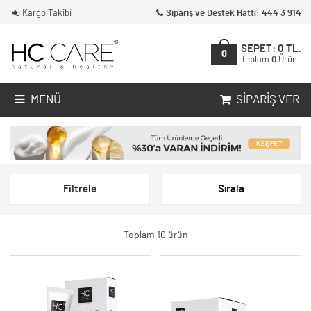
Kargo Takibi
Sipariş ve Destek Hattı: 444 3 914
SEPET:
0
TL.
0
Toplam
0
Ürün
MENÜ
SIPARIŞ VER
Filtrele
Sırala
Toplam 10 ürün