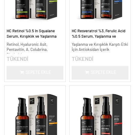
HC Retinol %0.5 In Squalane
HC Resveratrol %3, Ferulic Acid
Serum, Kırışıklık ve Yaşlanma
%0.5 Serum, Yaşlanma ve
Karşıtı - 30 ml.
Kırışıklık Karşıtı - 30 ml.
Retinol, Hyaluronic Asit,
Yaşlanma ve Kırışıklık Karşıtı Etki
Pentavitin, A. Colubrina,
İçin Antioksidan İçerik
Bisabolol
TÜKENDİ
TÜKENDİ
SEPETE EKLE
SEPETE EKLE