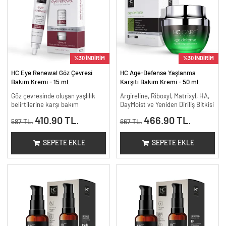
%30 İNDİRİM
%30 İNDİRİM
HC Eye Renewal Göz Çevresi
HC Age-Defense Yaşlanma
Bakım Kremi - 15 ml.
Karşıtı Bakım Kremi - 50 ml.
Göz çevresinde oluşan yaşlılık
Argireline, Riboxyl, Matrixyl, HA,
belirtilerine karşı bakım
DayMoist ve Yeniden Diriliş Bitkisi
410.90 TL.
466.90 TL.
587 TL.
667 TL.
SEPETE EKLE
SEPETE EKLE