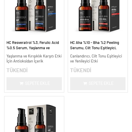
HC Resveratrol %3, Ferulic Acid
HC Aha %10 - Bha %2 Peeling
%0.5 Serum, Yaşlanma ve
Serumu, Cilt Tonu Eşitleyici,
Kırışıklık Karşıtı - 30 ml.
Canlandırıcı - 30 ml.
Yaşlanma ve Kırışıklık Karşıtı Etki
Canlandırıcı, Cilt Tonu Eşitleyici
İçin Antioksidan İçerik
ve Yenileyici Etki
TÜKENDİ
TÜKENDİ
SEPETE EKLE
SEPETE EKLE