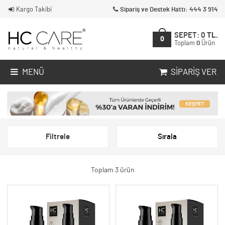
Kargo Takibi
Sipariş ve Destek Hattı: 444 3 914
SEPET:
0
TL.
0
Toplam
0
Ürün
MENÜ
SIPARIŞ VER
Filtrele
Sırala
Toplam 3 ürün